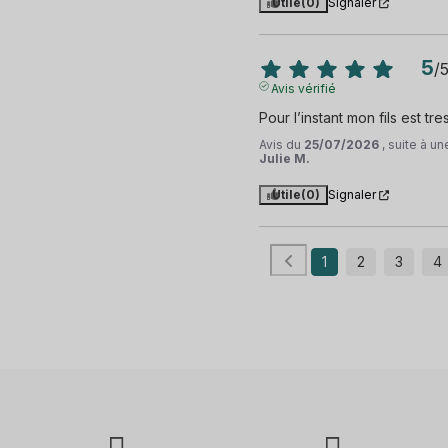
Utile
(0)
Signaler
5
/
Avis vérifié
Pour l’instant mon fils est tres
Avis du
25/07/2026
, suite à u
Julie M.
Utile
(0)
Signaler
1
2
3
4