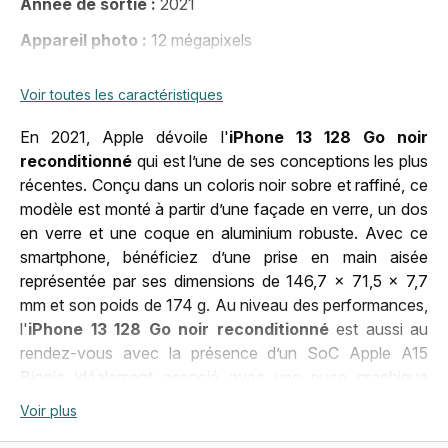
Année de sortie
2021
Appareil photo
12 mégapixels
Bluetooth
Bluetooth 5.0
Voir toutes les caractéristiques
Carte sim
eSIM, Nano Sim
En 2021, Apple dévoile l'
iPhone 13 128 Go noir
Connecteur
Apple lightning
reconditionné
qui est l’une de ses conceptions les plus
DAS membre
2,98 W/kg
récentes. Conçu dans un coloris noir sobre et raffiné, ce
modèle est monté à partir d’une façade en verre, un dos
DAS tronc
0,98 W/kg
en verre et une coque en aluminium robuste. Avec ce
smartphone, bénéficiez d’une prise en main aisée
DAS tête
0,97 W/kg
représentée par ses dimensions de 146,7 x 71,5 x 7,7
Date de lancement
23 sept. 2021, 00:00:00
mm et son poids de 174 g. Au niveau des performances,
l'
iPhone 13 128 Go noir reconditionné
est aussi au
Dimensions (LxHxP)
146,7 x 71,5 x 7,4 mm
rendez-vous avec la présence d’un SoC Apple A15
Déblocage
Tout opérateur
Bionic idéalement associé avec une puce graphique
Apple GPU. Ces composants techniques sont complétés
Marque
Apple
Voir plus
par une puissante mémoire vive de 4 Go qui gère le flux
Poids
174 g