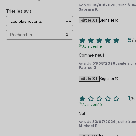
Lecteur d'empreinte
Avis du
05/08/2026
, suite à 
Sabrina R.
Trier les avis
NFC
Utile
(0)
Signaler
IMEI
5
/
Vibreur
Avis vérifié
Comme neuf
Capteur de proximité
Avis du
01/08/2026
, suite à u
Patrice G.
et 40 autres
Utile
(0)
Signaler
1
/
5
Avis vérifié
Nul
Avis du
30/07/2026
, suite à 
Mickael R.