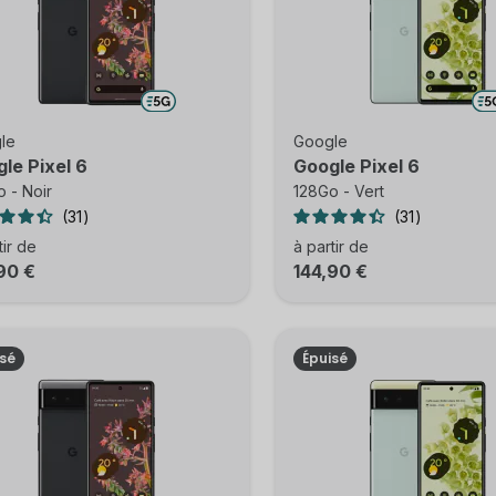
le
Google
le Pixel 6
Google Pixel 6
 - Noir
128Go - Vert
31
31
tir de
à partir de
90 €
144,90 €
isé
Épuisé