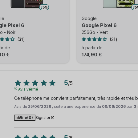
le
Google
le Pixel 6
Google Pixel 6
o - Noir
256Go - Vert
31
31
tir de
à partir de
90 €
174,90 €
5
/
5
Avis vérifié
Ce téléphone me convient parfaitement, très rapide et très 
Avis du
25/06/2026
, suite à une expérience du
09/06/2026
par
Gi
Utile
(0)
Signaler
5
/
5