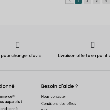
1
2
3
4
j pour changer d'avis
Livraison offerte en point 
tionné
Besoin d'aide ?
mmerce®
Nous contacter
os appareils ?
Conditions des offres
conditionné