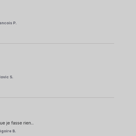
ancois P.
ovic S.
 je fasse rien...
égoire B.