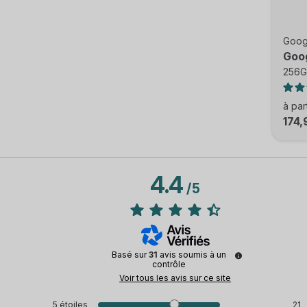
Goog
Goog
256G
à par
174,
4.4
/
5
Basé sur
31
avis soumis à un
contrôle
Voir tous les avis sur ce site
5
étoiles
21