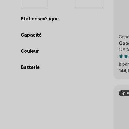
Etat cosmétique
Capacité
Goog
Goog
128Go
Couleur
à par
Batterie
144,
Épu