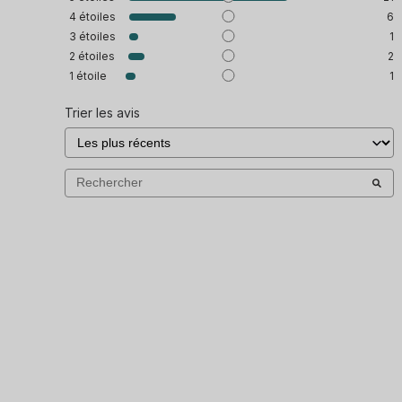
4
étoiles
6
3
étoiles
1
2
étoiles
2
1
étoile
1
Trier les avis