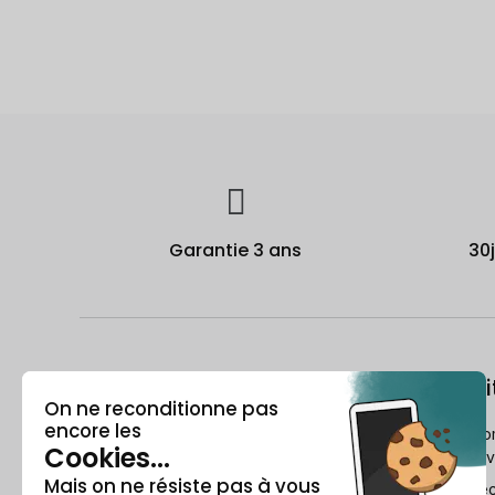
Garantie 3 ans
30
À propos
Le recondi
Qui est Recommerce® ?
Comment Reco
reconditionne v
Offre étudiante
Le Guide du re