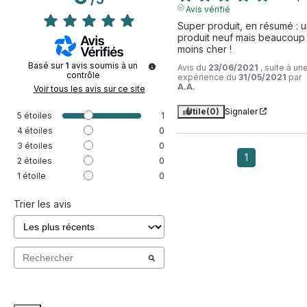
Avis vérifié
Super produit, en résumé : u
produit neuf mais beaucoup 
moins cher !
Basé sur
1
avis soumis à un
Avis du
23/06/2021
, suite à un
contrôle
expérience du
31/05/2021
par
A.A.
Voir tous les avis sur ce site
Utile
(0)
Signaler
5
étoiles
1
4
étoiles
0
3
étoiles
0
1
2
étoiles
0
1
étoile
0
Trier les avis