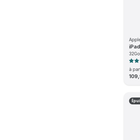
Appl
iPad
32Go 
à par
109,
Épu