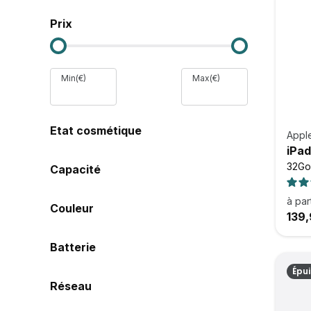
Prix
Min(€)
Max(€)
Etat cosmétique
Appl
iPad
32Go 
Capacité
à par
Couleur
139,
Batterie
Épu
Réseau