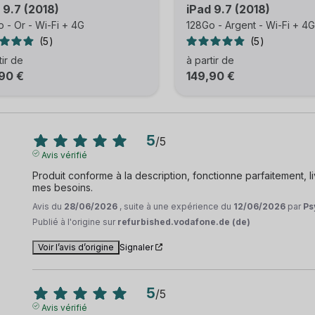
 9.7 (2018)
iPad 9.7 (2018)
 - Or - Wi-Fi + 4G
128Go - Argent - Wi-Fi + 4G
5
5
tir de
à partir de
90 €
149,90 €
5
/
5
Avis vérifié
Produit conforme à la description, fonctionne parfaitement, livr
mes besoins.
Avis du
28/06/2026
, suite à une expérience du
12/06/2026
par
Ps
Publié à l'origine sur
refurbished.vodafone.de (de)
Voir l’avis d’origine
Signaler
5
/
5
Avis vérifié