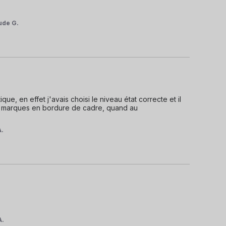
ude G.
, en effet j'avais choisi le niveau état correcte et il 
s marques en bordure de cadre, quand au 
A.
A.