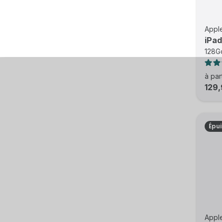
Appl
iPad
128Go
à par
129,
Épu
Appl