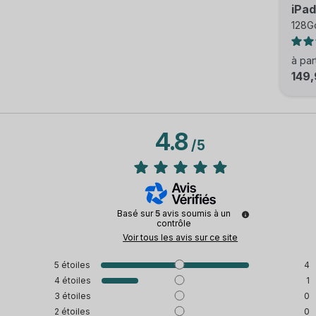
iPad
128Go
à par
149,
4.8
/
5
Basé sur
5
avis soumis à un
contrôle
Voir tous les avis sur ce site
5
étoiles
4
4
étoiles
1
3
étoiles
0
2
étoiles
0