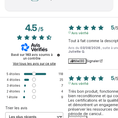
4.5
5
/
/
5
Avis vérifié
Tout à fait comme la descript
Avis du
03/08/2026
, suite à 
Juliette Q.
Basé sur
163
avis soumis à
un contrôle
Utile
(0)
Signaler
Voir tous les avis sur ce site
5
étoiles
118
5
/
4
étoiles
25
Avis vérifié
3
étoiles
7
Très bon produit, fonctionne
2
étoiles
4
bien reconditionne et qui co
1
étoile
9
Les certifications et la quali
et démontrent un engagement
Trier les avis
préserver les ressources de 
période de canicul
...