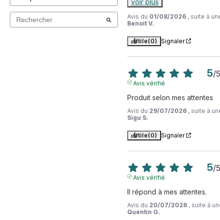
voir plus
Avis du
01/08/2026
, suite à u
Benoit V.
Utile
(0)
Signaler
5
/
Avis vérifié
Produit selon mes attentes
Avis du
29/07/2026
, suite à 
Sigu S.
Utile
(0)
Signaler
5
/
Avis vérifié
Il répond à mes attentes.
Avis du
20/07/2026
, suite à 
Quentin G.