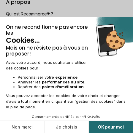
À propos
Qui est Recommerce® ?
Offre étudiante
Parrainage
Ils parlent de nous
Recommerce group
Recrutement
Le reconditionné
Comment Recommerce® reconditionne vos appareils ?
Le Guide du reconditionné
Besoin d'aide ?
Nous contacter
Conditions des offres