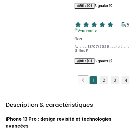
Utile
(0)
Signaler
5
/
Avis vérifié
Bon
Avis du
18/07/2026
, suite à u
Gilles P.
Utile
(0)
Signaler
1
2
3
4
Description & caractéristiques
iPhone 13 Pro : design revisité et technologies
avancées