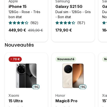
Apple
Samsung
Sa
iPhone 15
Galaxy S21 5G
Ga
128Go - Rose - Très
Dual sim - 128Go - Gris
Dua
bon état
- Bon état
Noi
162
157
449,90 €
179,90 €
16
499,90 €
Nouveautés
- 70 €
Nouveauté
N
Xiaomi
Honor
Xi
15 Ultra
Magic8 Pro
15