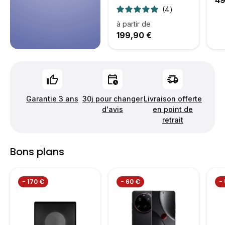
49
4
à partir de
199,90 €
Garantie 3 ans
30j pour changer
Livraison offerte
d'avis
en point de
retrait
Bons plans
- 170 €
- 60 €
-