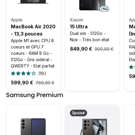
Apple
Xiaomi
Ap
MacBook Air 2020
15 Ultra
Ma
- 13,3 pouces
Dual sim - 512Go -
(In
Noir - Très bon état
Apple M1 avec CPU 8
po
Cor
coeurs et GPU 7
RA
849,90 €
909,90 €
coeurs - RAM 8 Go -
si
512Go - Gris sidéral -
Eta
QWERTY - Etat parfait
19
59
599,90 €
769,90 €
Samsung Premium
Épuisé