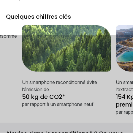
Quelques chiffres clés
onsomme
Un smartphone reconditionné évite
Un smar
l’émission de
l’extrac
50 kg de CO2*
154 K
premi
par rapport à un smartphone neuf
par rap