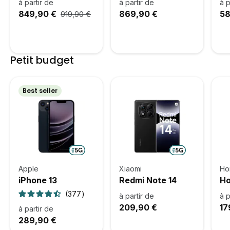
à partir de
à partir de
à p
849,90 €
869,90 €
58
919,90 €
Petit budget
Best seller
Apple
Xiaomi
Ho
iPhone 13
Redmi Note 14
Ho
377
à partir de
à p
209,90 €
17
à partir de
289,90 €