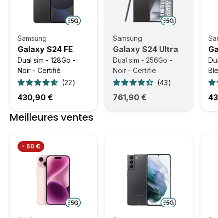
Samsung
Samsung
Sa
Galaxy S24 FE
Galaxy S24 Ultra
Ga
Dual sim - 128Go -
Dual sim - 256Go -
Dua
Noir - Certifié
Noir - Certifié
Ble
22
43
430,90 €
761,90 €
43
Meilleures ventes
- 50 €