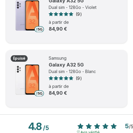
Galaxy A32 5G
Dual sim - 128Go - Violet
9
à partir de
84,90 €
Samsung
Épuisé
Galaxy A32 5G
Dual sim - 128Go - Blanc
9
à partir de
84,90 €
4.8
5
/
/
5
Avis vérifié