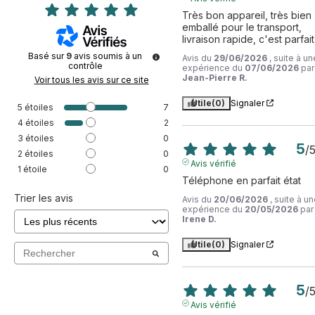
Très bon appareil, très bien 
emballé pour le transport, 
livraison rapide, c'est parfait
Basé sur
9
avis soumis à un
Avis du
29/06/2026
, suite à un
contrôle
expérience du
07/06/2026
par
Jean-Pierre R.
Voir tous les avis sur ce site
Utile
(0)
Signaler
5
étoiles
7
4
étoiles
2
3
étoiles
0
5
/
2
étoiles
0
Avis vérifié
1
étoile
0
Téléphone en parfait état
Trier les avis
Avis du
20/06/2026
, suite à u
expérience du
20/05/2026
par
Irene D.
Utile
(0)
Signaler
5
/
Avis vérifié