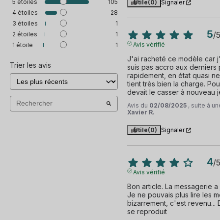
5
étoiles
105
Utile
(0)
Signaler
4
étoiles
28
3
étoiles
1
5
/
2
étoiles
1
Avis vérifié
1
étoile
1
J'ai racheté ce modèle car j'e
Trier les avis
suis pas accro aux derniers p
rapidement, en état quasi neuf
tient très bien la charge. Pour
devait le casser à nouveau je
Avis du
02/08/2025
, suite à 
Xavier R.
Utile
(0)
Signaler
4
/
Avis vérifié
Bon article. La messagerie a 
Je ne pouvais plus lire les 
bizarrement, c'est revenu... D
se reproduit