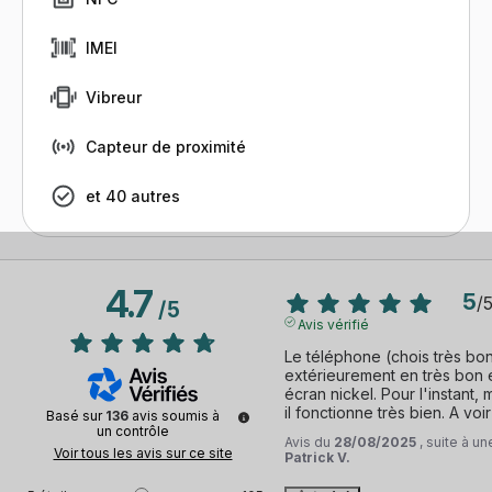
IMEI
Vibreur
Capteur de proximité
et 40 autres
4.7
5
/
/
5
Avis vérifié
Le téléphone (chois très bon 
extérieurement en très bon ét
écran nickel. Pour l'instant, 
il fonctionne très bien. A vo
Basé sur
136
avis soumis à
un contrôle
Avis du
28/08/2025
, suite à u
Voir tous les avis sur ce site
Patrick V.