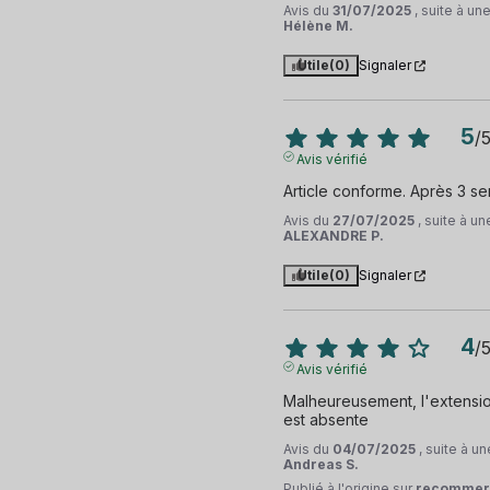
Avis du
31/07/2025
, suite à u
Hélène M.
Utile
(0)
Signaler
5
/
Avis vérifié
Article conforme. Après 3 sem
Avis du
27/07/2025
, suite à u
ALEXANDRE P.
Utile
(0)
Signaler
4
/
Avis vérifié
Malheureusement, l'extensio
est absente
Avis du
04/07/2025
, suite à 
Andreas S.
Publié à l'origine sur
recommer