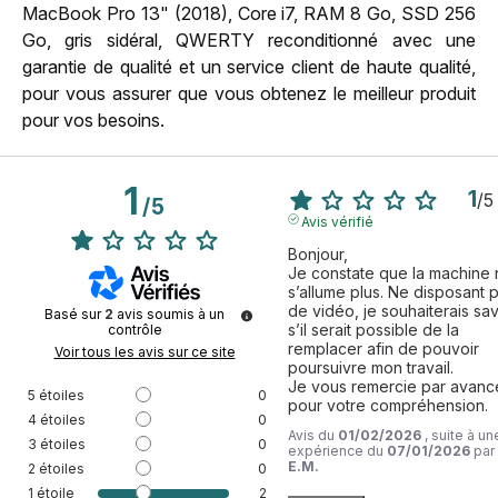
MacBook Pro 13" (2018), Core i7, RAM 8 Go, SSD 256
Go, gris sidéral, QWERTY reconditionné avec une
garantie de qualité et un service client de haute qualité,
pour vous assurer que vous obtenez le meilleur produit
pour vos besoins.
1
1
/
5
/
5
Avis vérifié
Bonjour,

Je constate que la machine 
s’allume plus. Ne disposant p
de vidéo, je souhaiterais savo
Basé sur
2
avis soumis à un
s’il serait possible de la 
contrôle
remplacer afin de pouvoir 
Voir tous les avis sur ce site
poursuivre mon travail.

Je vous remercie par avance
5
étoiles
0
pour votre compréhension.
4
étoiles
0
Avis du
01/02/2026
, suite à un
3
étoiles
0
expérience du
07/01/2026
par
E.M.
2
étoiles
0
1
étoile
2