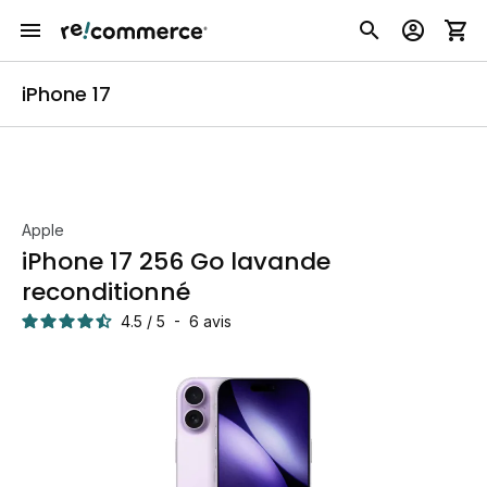
iPhone 17
Apple
iPhone 17 256 Go lavande
reconditionné
4.5
/
5
-
6
avis