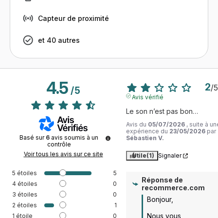
Capteur de proximité
et 40 autres
4.5
2
/
5
/
5
Avis vérifié
Le son n’est pas bon…
Avis du
05/07/2026
, suite à un
expérience du
23/05/2026
par
Basé sur
6
avis soumis à un
Sébastien V.
contrôle
Voir tous les avis sur ce site
Utile
(1)
Signaler
5
étoiles
5
Réponse de
4
étoiles
0
recommerce.com
3
étoiles
0
Bonjour,

2
étoiles
1
Nous vous 
1
étoile
0