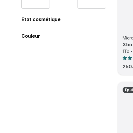
Etat cosmétique
Couleur
Micro
Xbo
1To -
250
Épu