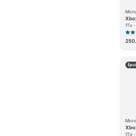
Micro
Xbo
1To -
250
Épu
Micro
Xbo
1To -