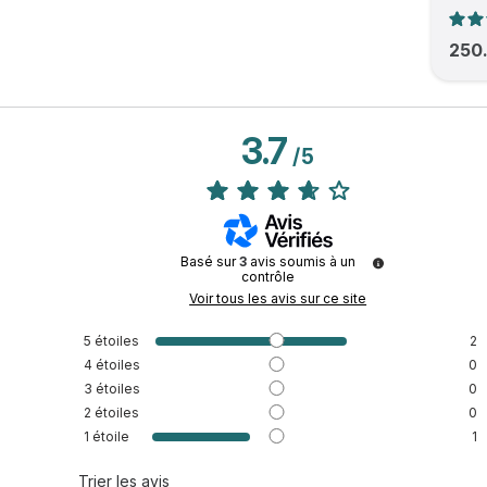
250
3.7
/
5
Basé sur
3
avis soumis à un
contrôle
Voir tous les avis sur ce site
5
étoiles
2
4
étoiles
0
3
étoiles
0
2
étoiles
0
1
étoile
1
Trier les avis