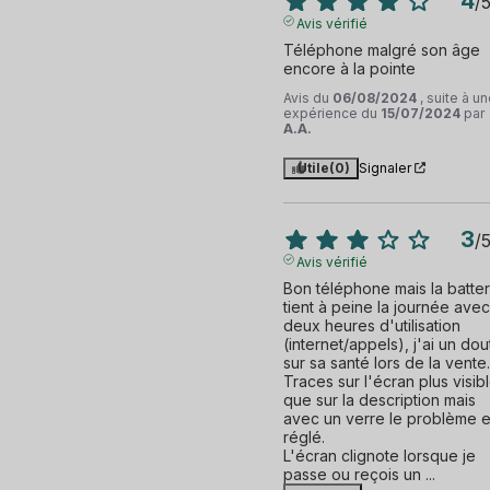
4
/
Avis vérifié
Téléphone malgré son âge 
encore à la pointe
Avis du
06/08/2024
, suite à u
expérience du
15/07/2024
par
A.A.
Utile
(0)
Signaler
3
/
Avis vérifié
Bon téléphone mais la batteri
tient à peine la journée avec 
deux heures d'utilisation 
(internet/appels), j'ai un dout
sur sa santé lors de la vente...
Traces sur l'écran plus visibl
que sur la description mais 
avec un verre le problème es
réglé.

L'écran clignote lorsque je 
passe ou reçois un 
...