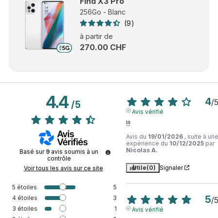
Find X3 Pro
256Go - Blanc
9
à partir de
270.00 CHF
4.4
4
/
/
5
Avis vérifié
!!!
Avis du
19/01/2026
, suite à un
expérience du
10/12/2025
par
Nicolas A.
Basé sur
9
avis soumis à un
contrôle
Utile
(0)
Signaler
Voir tous les avis sur ce site
5
étoiles
5
5
4
étoiles
3
/
3
étoiles
1
Avis vérifié