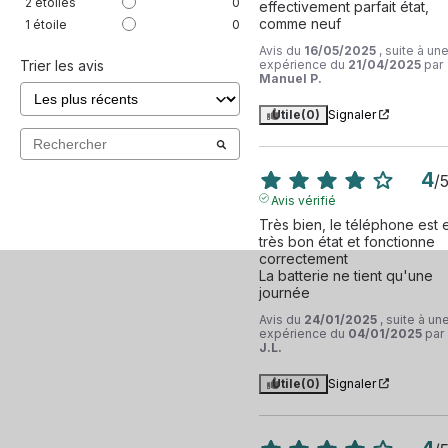
2
étoiles
0
effectivement parfait état, 
comme neuf
1
étoile
0
Avis du
16/05/2025
, suite à un
expérience du
21/04/2025
par
Trier les avis
Manuel P.
Utile
(0)
Signaler
4
/
Avis vérifié
Très bien, le téléphone est e
très bon état et fonctionne 
correctement

La batterie ne tient qu'une 
journée
Avis du
24/01/2025
, suite à un
expérience du
04/01/2025
par
J.L.
Utile
(0)
Signaler