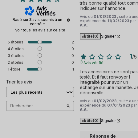
très bonne qualité tout comm
indiquer sur l'annonce.
Avis du
01/03/2023
, suite à un
Basé sur
3
avis soumis à un
expérience du
11/02/2023
par
contrôle
A.A.
Voir tous les avis sur ce site
Utile
(0)
Signaler
5
étoiles
2
4
étoiles
0
1
3
étoiles
0
/
5
2
étoiles
0
Avis vérifié
1
étoile
1
Les accessoires ne sont pas 
testé. Et il faut renvoyer l 
Trier les avis
intégralité pour avoir un 
échange sur une manette. Je
déconseille
Avis du
01/02/2023
, suite à un
expérience du
07/01/2023
par
A.A.
Utile
(0)
Signaler
Réponse de