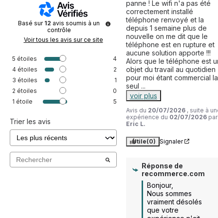
panne ! Le wifi n'a pas été 
correctement installé 
téléphone renvoyé et la 
Basé sur
12
avis soumis à un
depuis 1 semaine plus de 
contrôle
nouvelle on me dit que le 
Voir tous les avis sur ce site
téléphone est en rupture et 
aucune solution apporte !!! 
5
étoiles
4
Alors que le téléphone est un
objet du travail au quotidien 
4
étoiles
2
pour moi étant commercial la 
3
étoiles
1
seul 
...
2
étoiles
0
voir plus
1
étoile
5
Avis du
20/07/2026
, suite à u
expérience du
02/07/2026
par
Trier les avis
Eric L.
Utile
(0)
Signaler
Réponse de
recommerce.com
Bonjour,  

Nous sommes 
vraiment désolés 
que votre 