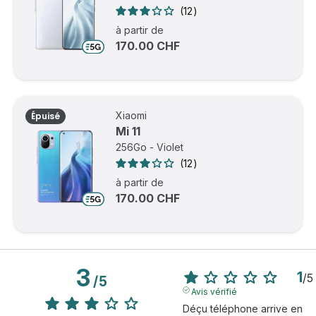
12
à partir de
170.00 CHF
Xiaomi
Épuisé
Mi 11
256Go - Violet
12
à partir de
170.00 CHF
3
1
/
5
/
5
Avis vérifié
Déçu téléphone arrive en 