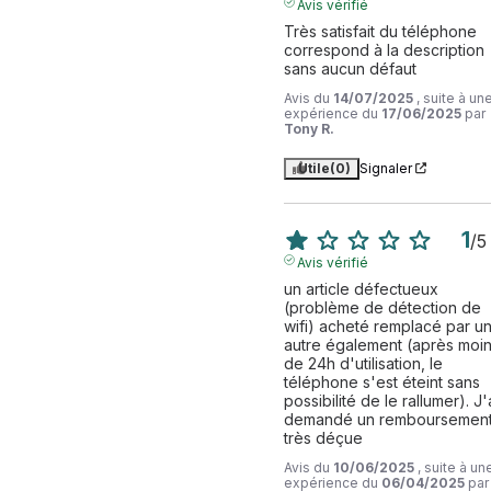
Avis vérifié
Très satisfait du téléphone 
correspond à la description 
sans aucun défaut
Avis du
14/07/2025
, suite à un
expérience du
17/06/2025
par
Tony R.
Utile
(0)
Signaler
1
/
5
Avis vérifié
un article défectueux 
(problème de détection de 
wifi) acheté remplacé par un
autre également (après moin
de 24h d'utilisation, le 
téléphone s'est éteint sans 
possibilité de le rallumer). J'a
demandé un remboursement,
très déçue
Avis du
10/06/2025
, suite à un
expérience du
06/04/2025
par