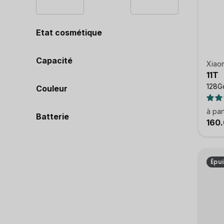
Etat cosmétique
Capacité
Xiao
11T
128Go
Couleur
à par
Batterie
160
Épu