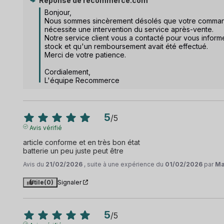
Réponse de
recommerce.com
Bonjour,  

Nous sommes sincèrement désolés que votre commande 
nécessite une intervention du service après-vente.  

Notre service client vous a contacté pour vous informer
stock et qu'un remboursement avait été effectué. 

Merci de votre patience. 

Cordialement,

L'équipe Recommerce
5
/
5
Avis vérifié
article conforme et en très bon état

batterie un peu juste peut être
Avis du
21/02/2026
, suite à une expérience du
01/02/2026
par
Ma
Utile
(0)
Signaler
5
/
5