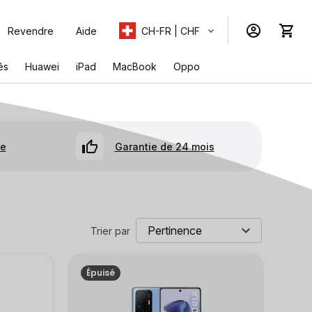
Revendre
Aide
CH-FR | CHF
és
Huawei
iPad
MacBook
Oppo
se
Garantie de 24 mois
Trier par
Épuisé