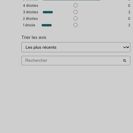
4
étoiles
0
3
étoiles
2
2
étoiles
0
1
étoile
2
Trier les avis