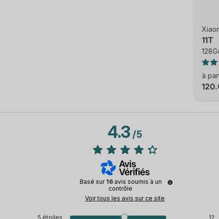
Xiao
11T
128Go
à par
120
4.3
/
5
Basé sur
16
avis soumis à un
contrôle
Voir tous les avis sur ce site
5
étoiles
12