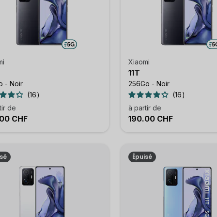
mi
Xiaomi
11T
 - Noir
256Go - Noir
16
16
tir de
à partir de
.00 CHF
190.00 CHF
isé
Épuisé