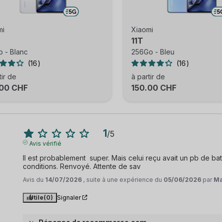
mi
Xiaomi
11T
 - Blanc
256Go - Bleu
16
16
tir de
à partir de
.00 CHF
150.00 CHF
1
/
5
Avis vérifié
Il est probablement  super. Mais celui reçu avait un pb de ba
conditions. Renvoyé. Attente de sav
Avis du
14/07/2026
, suite à une expérience du
05/06/2026
par
Ma
Utile
(0)
Signaler