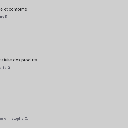
de et conforme
my B.
sfaite des produits ..
erie G.
n christophe C.