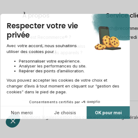
À propos
Service cli
Le Guide du reconditionné
frch@recomme
Qui est Recommerce® ?
Lundi-Vendredi
Comment Recommerce® Swiss
reconditionne vos appareils ?
Recommerce group
Recrutement
Mentions légales
Gestion des cookies
Conditions général