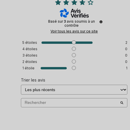
Basé sur
3
avis soumis à un
contrôle
Voir tous les avis sur ce site
5
étoiles
2
4
étoiles
0
3
étoiles
0
2
étoiles
0
1
étoile
1
Trier les avis