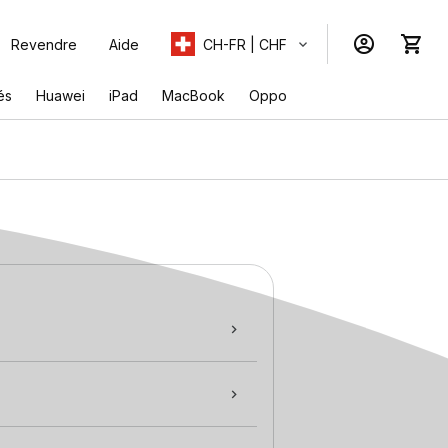
Revendre
Aide
CH-FR | CHF
és
Huawei
iPad
MacBook
Oppo