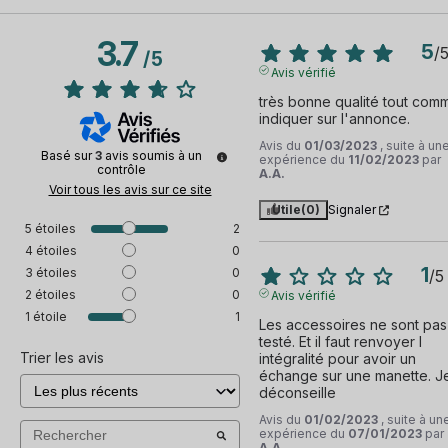
3.7
5
/
/
5
Avis vérifié
très bonne qualité tout comm
indiquer sur l'annonce.
Avis du
01/03/2023
, suite à un
Basé sur
3
avis soumis à un
expérience du
11/02/2023
par
contrôle
A.A.
Voir tous les avis sur ce site
Utile
(0)
Signaler
5
étoiles
2
4
étoiles
0
1
3
étoiles
0
/
5
2
étoiles
0
Avis vérifié
1
étoile
1
Les accessoires ne sont pas 
testé. Et il faut renvoyer l 
Trier les avis
intégralité pour avoir un 
échange sur une manette. Je
déconseille
Avis du
01/02/2023
, suite à un
expérience du
07/01/2023
par
A.A.