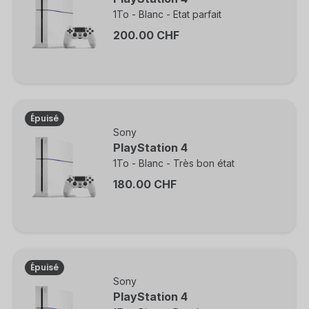
1To - Blanc - Etat parfait
200.00 CHF
Épuisé
Sony
PlayStation 4
1To - Blanc - Très bon état
180.00 CHF
Épuisé
Sony
PlayStation 4