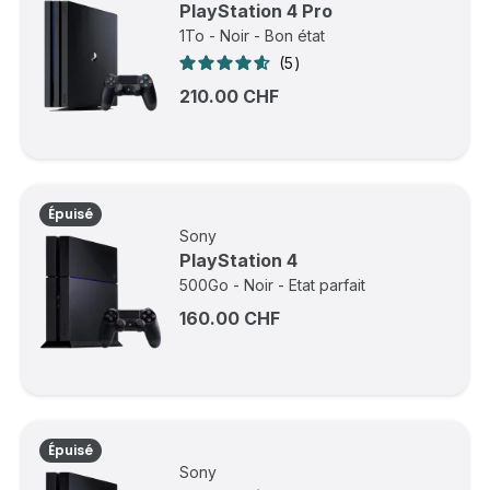
PlayStation 4 Pro
1To - Noir - Bon état
5
210.00 CHF
Épuisé
Sony
PlayStation 4
500Go - Noir - Etat parfait
160.00 CHF
Épuisé
Sony