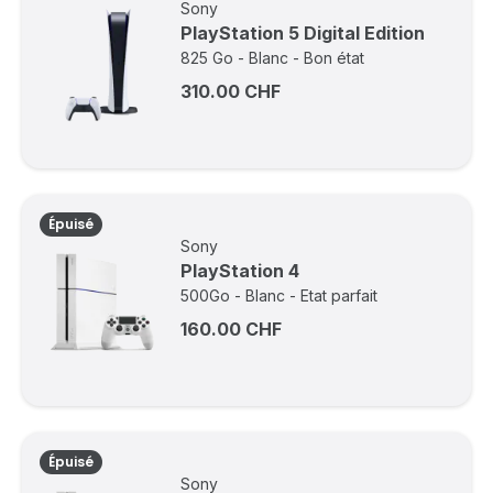
Sony
PlayStation 5 Digital Edition
825 Go - Blanc - Bon état
310.00 CHF
Épuisé
Sony
PlayStation 4
500Go - Blanc - Etat parfait
160.00 CHF
Épuisé
Sony