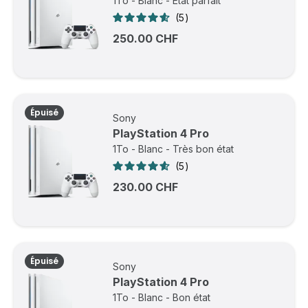
1To - Blanc - Etat parfait
5
250.00 CHF
Épuisé
Sony
PlayStation 4 Pro
1To - Blanc - Très bon état
5
230.00 CHF
Épuisé
Sony
PlayStation 4 Pro
1To - Blanc - Bon état