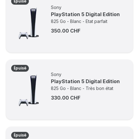
Épuisé
Sony
PlayStation 5 Digital Edition
825 Go - Blanc - Etat parfait
350.00 CHF
Épuisé
Sony
PlayStation 5 Digital Edition
825 Go - Blanc - Très bon état
330.00 CHF
Épuisé