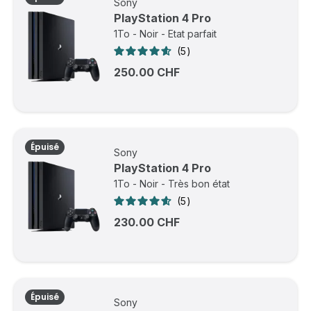
Sony
PlayStation 4 Pro
1To - Noir - Etat parfait
5
250.00 CHF
Épuisé
Sony
PlayStation 4 Pro
1To - Noir - Très bon état
5
230.00 CHF
Épuisé
Sony