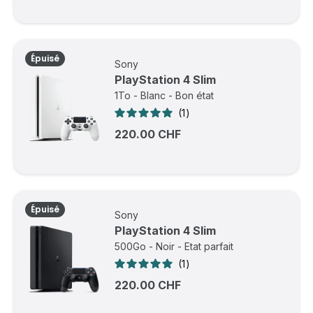
Épuisé
Sony
PlayStation 4 Slim
1To - Blanc - Bon état
1
220.00 CHF
Épuisé
Sony
PlayStation 4 Slim
500Go - Noir - Etat parfait
1
220.00 CHF