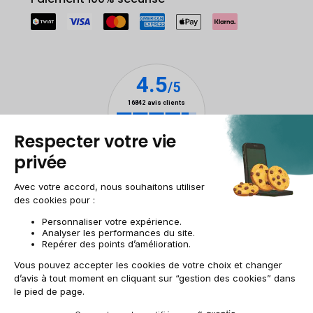
Mentions légales
Gestion des cookies
Conditions générales de vente
Données personnelles
Accessibilité
Plan du site
Site groupe
CH-FR | CHF