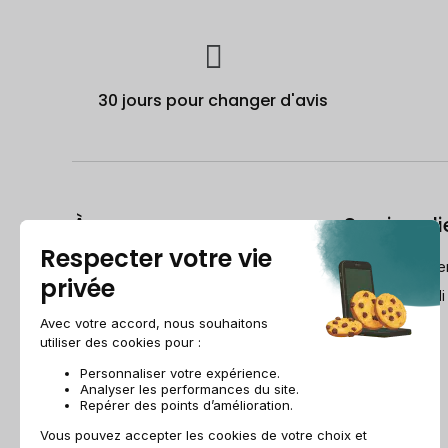
30 jours pour changer d'avis
À propos
Service cli
Le Guide du reconditionné
frch@recomme
Qui est Recommerce® ?
Lundi-Vendredi
Comment Recommerce® Swiss
reconditionne vos appareils ?
Recommerce group
Recrutement