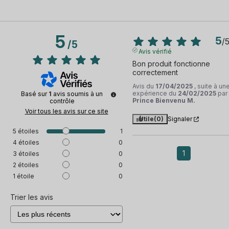
5
5
/
/
5
Avis vérifié
Bon produit fonctionne 
correctement
Avis du
17/04/2025
, suite à un
expérience du
24/02/2025
par
Basé sur
1
avis soumis à un
Prince Bienvenu M.
contrôle
Voir tous les avis sur ce site
Utile
(0)
Signaler
5
étoiles
1
4
étoiles
0
1
3
étoiles
0
2
étoiles
0
1
étoile
0
Trier les avis