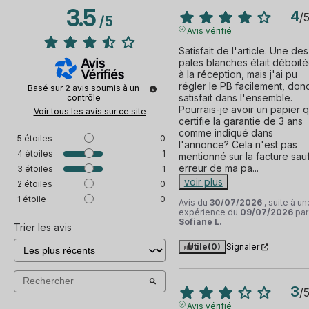
3.5
4
/
/
5
Avis vérifié
Satisfait de l'article. Une des 
pales blanches était déboité
à la réception, mais j'ai pu 
régler le PB facilement, donc
Basé sur
2
avis soumis à un
satisfait dans l'ensemble. 
contrôle
Pourrais-je avoir un papier qu
Voir tous les avis sur ce site
certifie la garantie de 3 ans 
comme indiqué dans 
5
étoiles
0
l'annonce? Cela n'est pas 
4
étoiles
1
mentionné sur la facture sauf
erreur de ma pa
...
3
étoiles
1
voir plus
2
étoiles
0
1
étoile
0
Avis du
30/07/2026
, suite à un
expérience du
09/07/2026
par
Sofiane L.
Trier les avis
Utile
(0)
Signaler
3
/
Avis vérifié