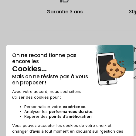
Garantie 3 ans
30
À propos
Le recondi
Qui est Recommerce® ?
Comment Reco
reconditionne v
Offre étudiante
Le Guide du re
Parrainage
Ils parlent de nous
Recommerce group
Recrutement