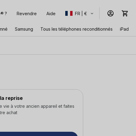
e® ?
Revendre
Aide
FR | €
onné
Samsung
Tous les téléphones reconditionnés
iPad
la reprise
ie à votre ancien appareil et faites
tre achat