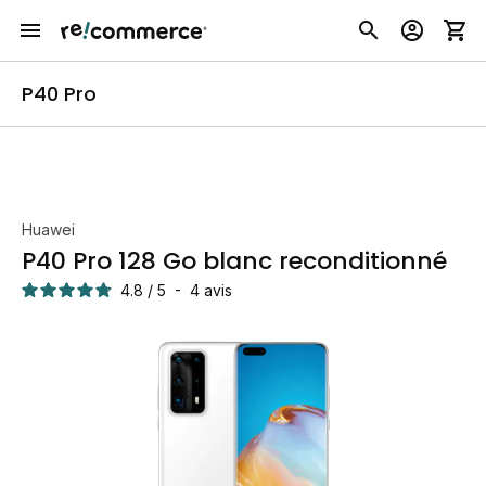
P40 Pro
Huawei
P40 Pro 128 Go blanc reconditionné
4.8
/
5
-
4
avis