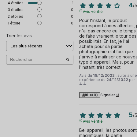
4
étoiles
1
4
/
3
étoiles
0
Avis vérifié
2
étoiles
0
Pour l'instant, le produit 
1
étoile
0
correspond à mes attentes, j
n'ai pas encore eu le temps 
Trier les avis
de faire vraiment le tour des 
possibilités. En fait, je l'ai 
acheté pour sa partie 
photographie et il faut que 
j'arrive à maîtriser ce nouvea
type d'appareil. Mais, pour 
l'instant, très correct.
Avis du
18/12/2022
, suite à une
expérience du
24/11/2022
par
A.A.
Utile
(0)
Signaler
5
/
Avis vérifié
Bel appareil, les photos sont 
magnifiques, la partie 