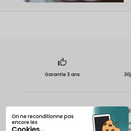
Garantie 3 ans
30
À propos
Le recondi
Qui est Recommerce® ?
Comment Reco
reconditionne v