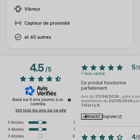
Vibreur
Capteur de proximité
et 40 autres
4.5
5
/
/
5
Avis vérifié
Ce produit fonctionne 
parfaitement.
Avis du
27/06/2026
, suite à un
Basé sur
2
avis soumis à un
expérience du
02/05/2026
par
contrôle
Thierry B.
Voir tous les avis sur ce site
Utile
(0)
Signaler
5
étoiles
1
4
étoiles
1
4
3
étoiles
0
/