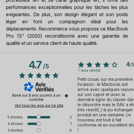
performances exceptionnelles pour les tâches les plus
exigeantes. De plus, son design élégant et son poids
léger en font un compagnon idéal pour les
déplacements. Recommerce vous propose ce MacBook
Pro 13" (2020) reconditionné avec une garantie de
qualité et un service client de haute qualité.
4.7
4
/
/
5
Avis vérifié
Petit couac sur ma première 
livraison : le Macbook est 
arrivé avec quelques rayures
sur son capot et avec la 
Basé sur
3
avis soumis à un
dernière ligne du clavier dan
contrôle
le désordre mais le SAV a ét
Voir tous les avis sur ce site
très réactif, j'ai pu échanger 
produit en une semaine. Le 
5
étoiles
2
nouveau est tout à fait 
4
étoiles
1
conforme et en excellent éta
!
3
étoiles
0