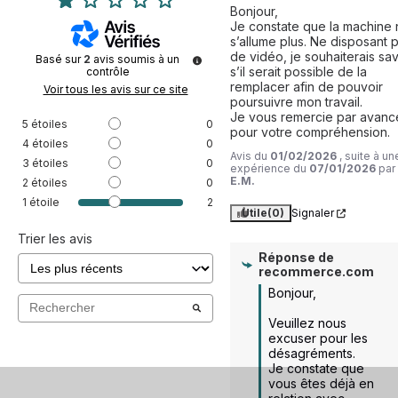
Bonjour,

Je constate que la machine 
s’allume plus. Ne disposant p
de vidéo, je souhaiterais savo
Basé sur
2
avis soumis à un
s’il serait possible de la 
contrôle
remplacer afin de pouvoir 
Voir tous les avis sur ce site
poursuivre mon travail.

Je vous remercie par avance
5
étoiles
0
pour votre compréhension.
4
étoiles
0
Avis du
01/02/2026
, suite à un
3
étoiles
0
expérience du
07/01/2026
par
E.M.
2
étoiles
0
1
étoile
2
Utile
(0)
Signaler
Trier les avis
Réponse de
recommerce.com
Bonjour,

Veuillez nous 
excuser pour les 
désagréments. 

Je constate que 
vous êtes déjà en 