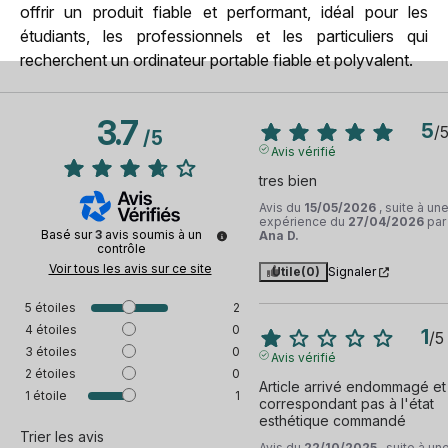
offrir un produit fiable et performant, idéal pour les
étudiants, les professionnels et les particuliers qui
recherchent un ordinateur portable fiable et polyvalent.
3.7
5
/
/
5
Avis vérifié
tres bien
Avis du
15/05/2026
, suite à un
expérience du
27/04/2026
par
Basé sur
3
avis soumis à un
Ana D.
contrôle
Voir tous les avis sur ce site
Utile
(0)
Signaler
5
étoiles
2
4
étoiles
0
1
/
5
3
étoiles
0
Avis vérifié
2
étoiles
0
Article arrivé endommagé et 
1
étoile
1
correspondant pas à l'état 
esthétique commandé
Trier les avis
Avis du
22/10/2025
, suite à un