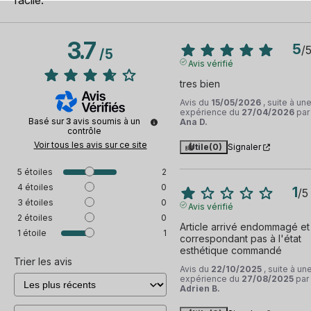
3.7
5
/
/
5
Avis vérifié
tres bien
Avis du
15/05/2026
, suite à un
expérience du
27/04/2026
par
Basé sur
3
avis soumis à un
Ana D.
contrôle
Voir tous les avis sur ce site
Utile
(0)
Signaler
5
étoiles
2
4
étoiles
0
1
/
5
3
étoiles
0
Avis vérifié
2
étoiles
0
Article arrivé endommagé et 
1
étoile
1
correspondant pas à l'état 
esthétique commandé
Trier les avis
Avis du
22/10/2025
, suite à un
expérience du
27/08/2025
par
Adrien B.