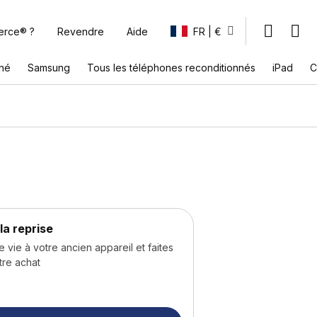
erce® ?
Revendre
Aide
FR | €
nné
Samsung
Tous les téléphones reconditionnés
iPad
C
la reprise
ie à votre ancien appareil et faites
tre achat