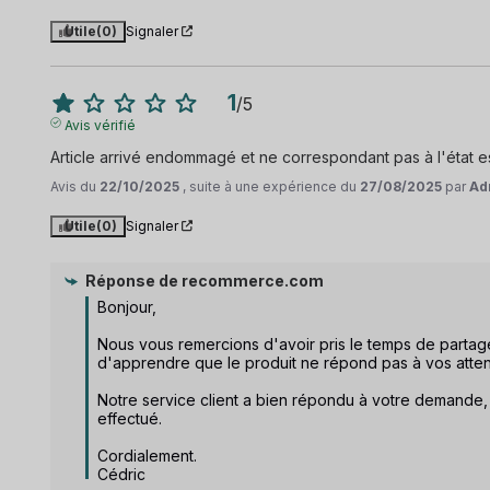
Utile
(0)
Signaler
1
/
5
Avis vérifié
Article arrivé endommagé et ne correspondant pas à l'état
Avis du
22/10/2025
, suite à une expérience du
27/08/2025
par
Ad
Utile
(0)
Signaler
Réponse de
recommerce.com
Bonjour, 

Nous vous remercions d'avoir pris le temps de parta
d'apprendre que le produit ne répond pas à vos attent
Notre service client a bien répondu à votre demande
effectué.

Cordialement.

Cédric