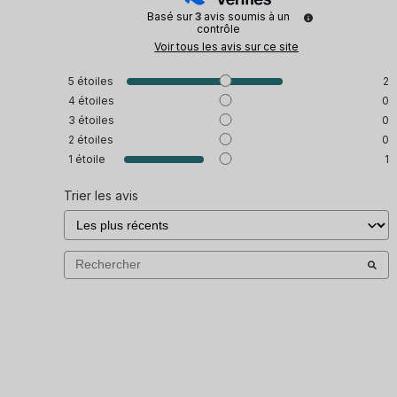
Basé sur
3
avis soumis à un
contrôle
Voir tous les avis sur ce site
5
étoiles
2
4
étoiles
0
3
étoiles
0
2
étoiles
0
1
étoile
1
Trier les avis