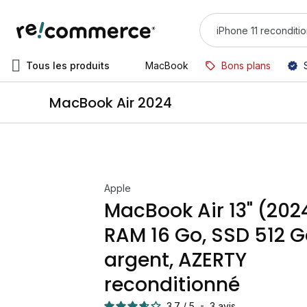
Tous les produits
MacBook
Bons plans
MacBook Air 2024
Apple
MacBook Air 13" (2024
RAM 16 Go, SSD 512 G
argent, AZERTY
reconditionné
3.7
/
5
-
3
avis