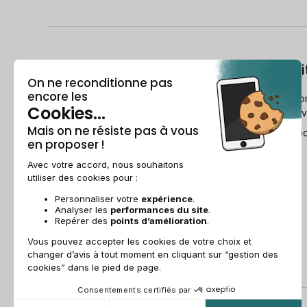
À propos
Le recondi
Qui est Recommerce® ?
Comment Reco
reconditionne v
Offre étudiante
Le Guide du re
Parrainage
Ils parlent de nous
Recommerce group
Recrutement