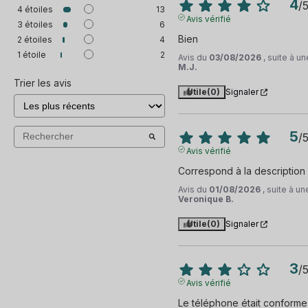
4
/
4
étoiles
13
Avis vérifié
3
étoiles
6
Bien
2
étoiles
4
1
étoile
2
Avis du
03/08/2026
, suite à 
M.J.
Trier les avis
Utile
(0)
Signaler
5
/
Avis vérifié
Correspond à la description 
Avis du
01/08/2026
, suite à u
Veronique B.
Utile
(0)
Signaler
3
/
Avis vérifié
Le téléphone était conforme 