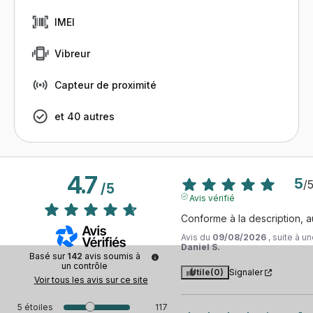
IMEI
Vibreur
Capteur de proximité
et 40 autres
4.7
5
/
/
5
Avis vérifié
Conforme à la description, 
Avis du
09/08/2026
, suite à 
Daniel S.
Basé sur
142
avis soumis à
un contrôle
Utile
(0)
Signaler
Voir tous les avis sur ce site
5
étoiles
117