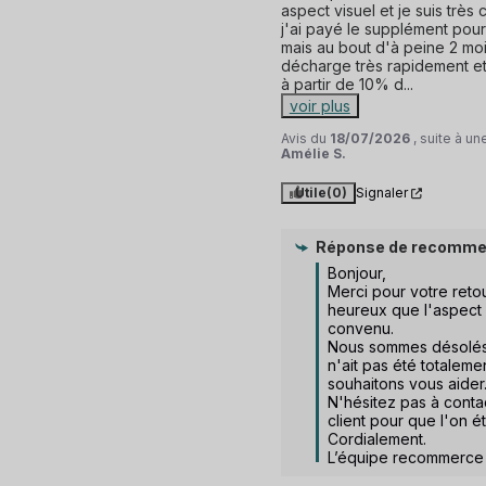
aspect visuel et je suis très
j'ai payé le supplément pour
mais au bout d'à peine 2 mois 
décharge très rapidement et 
à partir de 10% d
...
voir plus
Avis du
18/07/2026
, suite à u
Amélie S.
Utile
(0)
Signaler
Réponse de
recomme
Bonjour,  

Merci pour votre reto
heureux que l'aspect d
convenu.  

Nous sommes désolés 
n'ait pas été totalemen
souhaitons vous aider. 
N'hésitez pas à contac
client pour que l'on étu
Cordialement.

L’équipe recommerce