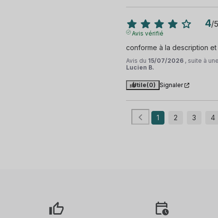
4
/
Avis vérifié
conforme à la description et
Avis du
15/07/2026
, suite à u
Lucien B.
Utile
(0)
Signaler
1
2
3
4