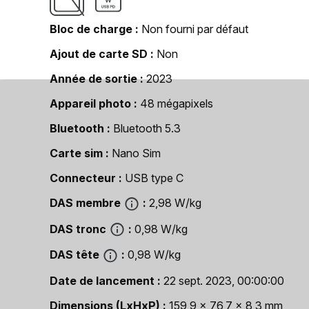
Bloc de charge
Non fourni par défaut
Ajout de carte SD
Non
Année de sortie
2023
Appareil photo
48 mégapixels
Bluetooth
Bluetooth 5.3
Carte sim
Nano Sim
Connecteur
USB type C
DAS membre
2,98 W/kg
DAS tronc
0,98 W/kg
DAS tête
0,98 W/kg
Date de lancement
22 sept. 2023, 00:00:00
Dimensions (LxHxP)
159,9 x 76,7 x 8,3 mm