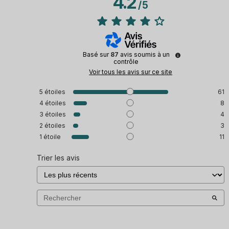
4.2
/
5
Basé sur
87
avis soumis à un
contrôle
Voir tous les avis sur ce site
5
étoiles
61
4
étoiles
8
3
étoiles
4
2
étoiles
3
1
étoile
11
Trier les avis