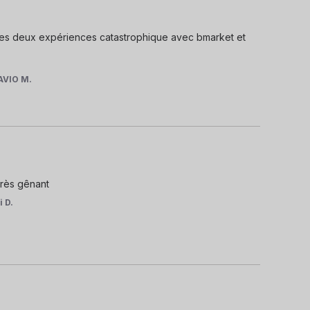
pres deux expériences catastrophique avec bmarket et 
AVIO M.
Très gênant
i D.