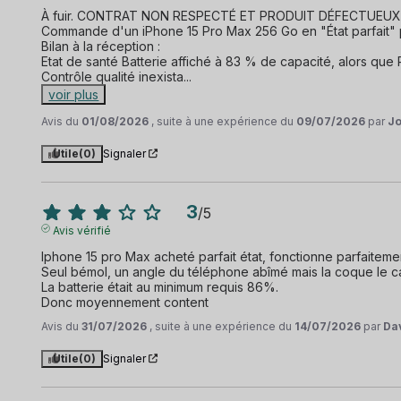
À fuir. CONTRAT NON RESPECTÉ ET PRODUIT DÉFECTUEUX.
Commande d'un iPhone 15 Pro Max 256 Go en "État parfait" 
Bilan à la réception :

Etat de santé Batterie affiché à 83 % de capacité, alors qu
Contrôle qualité inexista
...
voir plus
Avis du
01/08/2026
, suite à une expérience du
09/07/2026
par
Jo
Utile
(0)
Signaler
3
/
5
Avis vérifié
Iphone 15 pro Max acheté parfait état, fonctionne parfaitement
Seul bémol, un angle du téléphone abîmé mais la coque le ca
La batterie était au minimum requis 86%.

Donc moyennement content
Avis du
31/07/2026
, suite à une expérience du
14/07/2026
par
Dav
Utile
(0)
Signaler