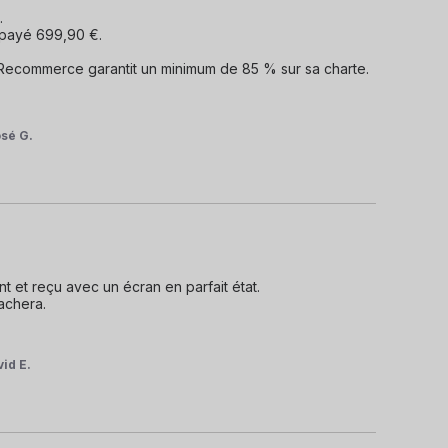


payé 699,90 €.

e Recommerce garantit un minimum de 85 % sur sa charte. 
sé G.
 et reçu avec un écran en parfait état. 

chera.

id E.