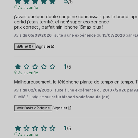
5
/
5
Avis vérifié
j’avais quelque doute car je ne connaissais pas le brand. a
certid j’etais terrifié. et non! super esxperience 

prix correct , parfait min iphone 15max plus !
Avis du
05/08/2026
, suite à une expérience du
15/07/2026
par
FL
Utile
(0)
Signaler
1
/
5
Avis vérifié
Malheureusement, le téléphone plante de temps en temps. 
Avis du
02/08/2026
, suite à une expérience du
20/07/2026
par
Al
Publié à l'origine sur
refurbished.vodafone.de (de)
Voir l’avis d’origine
Signaler
1
/
5
Avis vérifié