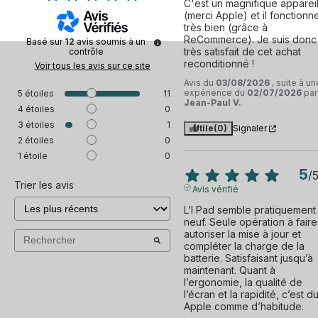
C'est un magnifique appareil
(merci Apple) et il fonctionne
très bien (grâce à 
ReCommerce). Je suis donc 
Basé sur
12
avis soumis à un
très satisfait de cet achat 
contrôle
reconditionné !
Voir tous les avis sur ce site
Avis du
03/08/2026
, suite à un
expérience du
02/07/2026
par
5
étoiles
11
Jean-Paul V.
4
étoiles
0
3
étoiles
1
Utile
(0)
Signaler
2
étoiles
0
1
étoile
0
5
/
Trier les avis
Avis vérifié
L’I Pad semble pratiquement 
neuf. Seule opération à faire :
autoriser la mise à jour et 
compléter la charge de la 
batterie. Satisfaisant jusqu’à 
maintenant. Quant à 
l’ergonomie, la qualité de 
l’écran et la rapidité, c’est du
Apple comme d’habitude.