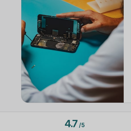
4.7
/
5