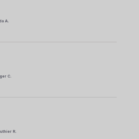
da A.
ger C.
uthier R.