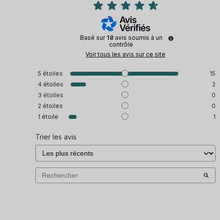
Basé sur
18
avis soumis à un
contrôle
Voir tous les avis sur ce site
5
étoiles
15
4
étoiles
2
3
étoiles
0
2
étoiles
0
1
étoile
1
Trier les avis