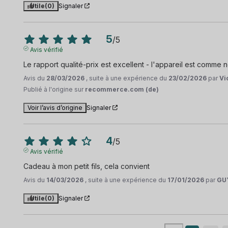
Utile
(0)
Signaler
5
/
5
Avis vérifié
Le rapport qualité-prix est excellent - l'appareil est comme 
Avis du
28/03/2026
, suite à une expérience du
23/02/2026
par
Vi
Publié à l'origine sur
recommerce.com (de)
Voir l’avis d’origine
Signaler
4
/
5
Avis vérifié
Cadeau à mon petit fils, cela convient
Avis du
14/03/2026
, suite à une expérience du
17/01/2026
par
GU
Utile
(0)
Signaler