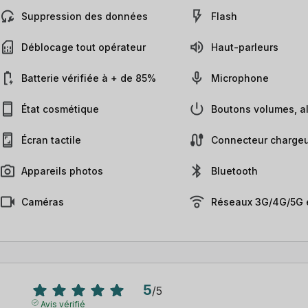
Suppression des données
Flash
Déblocage tout opérateur
Haut-parleurs
Batterie vérifiée à + de 85%
Microphone
État cosmétique
Boutons volumes, al
Écran tactile
Connecteur chargeu
Appareils photos
Bluetooth
Caméras
Réseaux 3G/4G/5G e
5
/
5
Avis vérifié