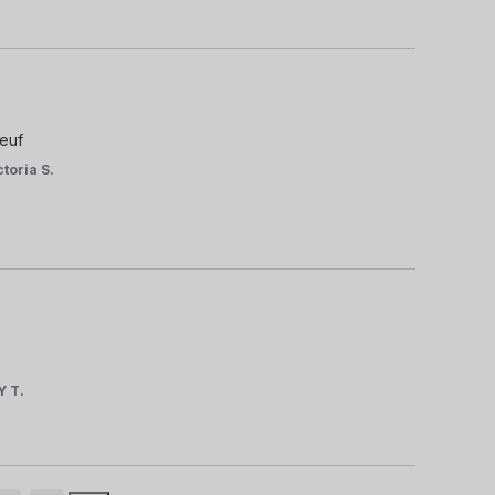
neuf
ctoria S.
Y T.