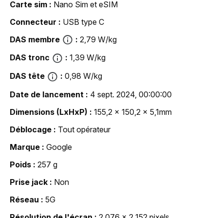
Carte sim
Nano Sim et eSIM
Connecteur
USB type C
DAS membre
2,79 W/kg
DAS tronc
1,39 W/kg
DAS tête
0,98 W/kg
Date de lancement
4 sept. 2024, 00:00:00
Dimensions (LxHxP)
155,2 x 150,2 x 5,1mm
Déblocage
Tout opérateur
Marque
Google
Poids
257 g
Prise jack
Non
Réseau
5G
Résolution de l'écran
2 076 x 2 152 pixels