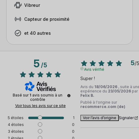
Vibreur
Capteur de proximité
et 40 autres
5
5
/
/
5
Avis vérifié
Super !
Avis du
18/06/2026
, suite à un
expérience du
23/05/2026
par
Basé sur
1
avis soumis à un
Felix B.
contrôle
Publié à l'origine sur
Voir tous les avis sur ce site
recommerce.com (de)
5
étoiles
1
Voir l’avis d’origine
Signaler
4
étoiles
0
3
étoiles
0
2
étoiles
0