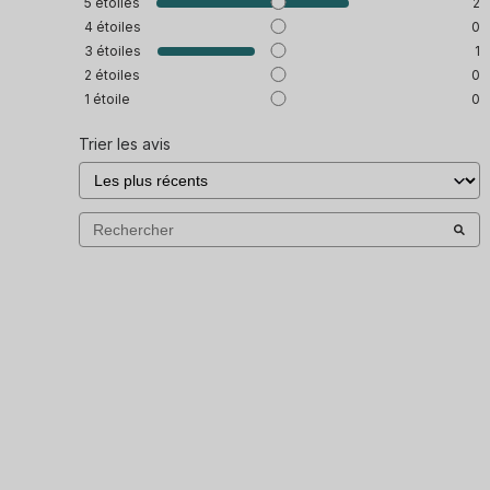
5
étoiles
2
4
étoiles
0
3
étoiles
1
2
étoiles
0
1
étoile
0
Trier les avis