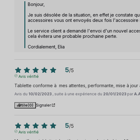
Bonjour, 

Je suis désolée de la situation, en effet je constate q
accessoires vous ont envoyés deux fois l'accessoire 
Le service client a demandé l'envoi d'un nouvel accesso
cela évitera une probable prochaine perte. 

Cordialement, Elia
5
/
5
Avis vérifié
Tablette conforme à  mes attentes, performante, mise à jour 
Avis du
10/02/2023
, suite à une expérience du
20/01/2023
par
A.
Utile
(0)
Signaler
5
/
5
Avis vérifié