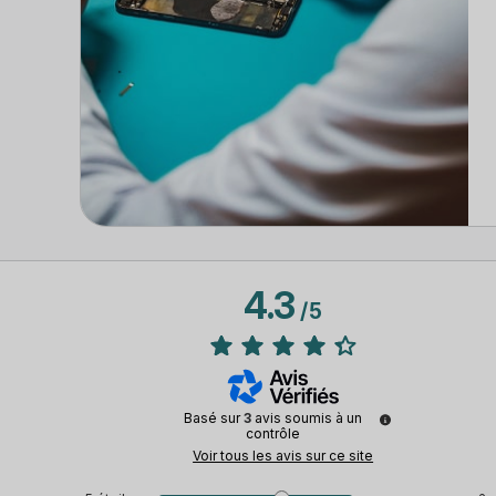
4.3
/
5
Basé sur
3
avis soumis à un
contrôle
Voir tous les avis sur ce site