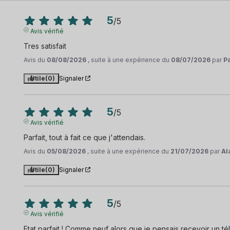
5
/
5
Avis vérifié
Tres satisfait
Avis du
08/08/2026
, suite à une expérience du
08/07/2026
par
P
Utile
(0)
Signaler
5
/
5
Avis vérifié
Parfait, tout à fait ce que j'attendais.
Avis du
05/08/2026
, suite à une expérience du
21/07/2026
par
Al
Utile
(0)
Signaler
5
/
5
Avis vérifié
Etat parfait ! Comme neuf alors que je pensais recevoir un