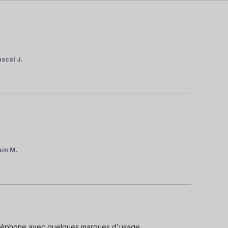
ascal J.
ain M.
 téléphone avec quelques marques d'usage