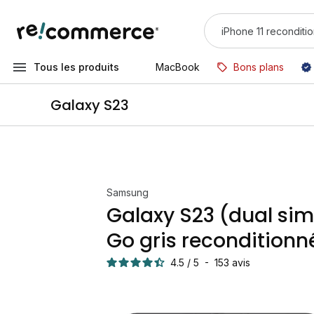
Tous les produits
MacBook
Bons plans
Galaxy S23
Samsung
Galaxy S23 (dual sim
Go gris reconditionn
4.5
/
5
-
153
avis