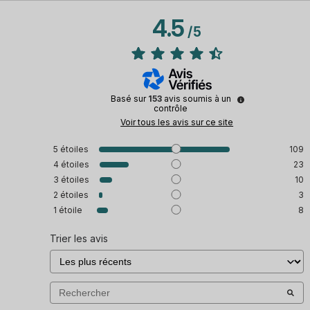
4.5
/
5
Basé sur
153
avis soumis à un
contrôle
Voir tous les avis sur ce site
5
étoiles
109
4
étoiles
23
3
étoiles
10
2
étoiles
3
1
étoile
8
Trier les avis