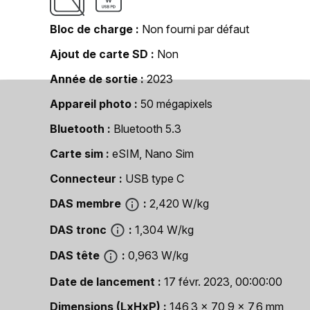
Bloc de charge
Non fourni par défaut
Ajout de carte SD
Non
Année de sortie
2023
Appareil photo
50 mégapixels
Bluetooth
Bluetooth 5.3
Carte sim
eSIM, Nano Sim
Connecteur
USB type C
DAS membre
2,420 W/kg
DAS tronc
1,304 W/kg
DAS tête
0,963 W/kg
Date de lancement
17 févr. 2023, 00:00:00
Dimensions (LxHxP)
146,3 x 70,9 x 7,6 mm