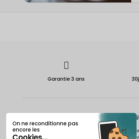
Garantie 3 ans
30
À propos
Le recondi
Qui est Recommerce® ?
Comment Reco
reconditionne v