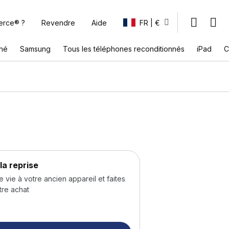
erce® ?
Revendre
Aide
FR | €
nné
Samsung
Tous les téléphones reconditionnés
iPad
C
la reprise
ie à votre ancien appareil et faites
tre achat