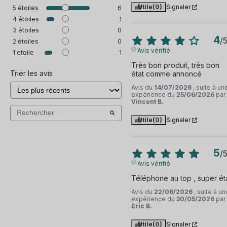
Utile
(0)
Signaler
5
étoiles
6
4
étoiles
1
3
étoiles
0
4
/
2
étoiles
0
Avis vérifié
1
étoile
1
Très bon produit, très bon 
Trier les avis
état comme annoncé
Avis du
14/07/2026
, suite à un
expérience du
25/06/2026
par
Vincent B.
Utile
(0)
Signaler
5
/
Avis vérifié
Téléphone au top , super ét
Avis du
22/06/2026
, suite à un
expérience du
30/05/2026
par
Eric B.
Utile
(0)
Signaler