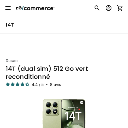
14T
Xiaomi
14T (dual sim) 512 Go vert
reconditionné
4.4
/
5
-
8
avis