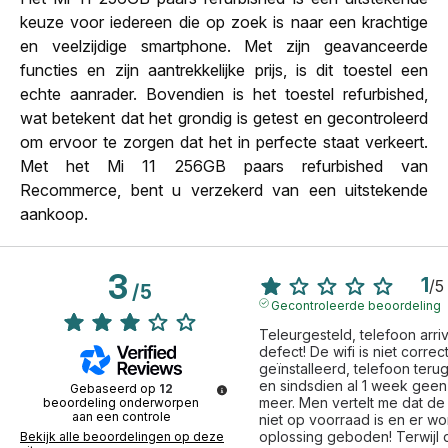
keuze voor iedereen die op zoek is naar een krachtige
en veelzijdige smartphone. Met zijn geavanceerde
functies en zijn aantrekkelijke prijs, is dit toestel een
echte aanrader. Bovendien is het toestel refurbished,
wat betekent dat het grondig is getest en gecontroleerd
om ervoor te zorgen dat het in perfecte staat verkeert.
Met het Mi 11 256GB paars refurbished van
Recommerce, bent u verzekerd van een uitstekende
aankoop.
3
1
/
5
/
5
Gecontroleerde beoordeling
Teleurgesteld, telefoon arriv
defect! De wifi is niet correct
geïnstalleerd, telefoon teru
en sindsdien al 1 week geen
Gebaseerd op
12
meer. Men vertelt me dat de 
beoordeling onderworpen
aan een controle
niet op voorraad is en er wo
oplossing geboden! Terwijl d
Bekijk alle beoordelingen op deze