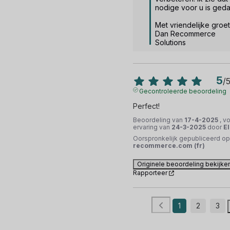
nodige voor u is gedaa
Met vriendelijke groet,
Dan Recommerce 
Solutions
5
/
Gecontroleerde beoordeling
Perfect!
Beoordeling van
17-4-2025
, v
ervaring van
24-3-2025
door
El
Oorspronkelijk gepubliceerd op
recommerce.com (fr)
Originele beoordeling bekijke
Rapporteer
1
2
3