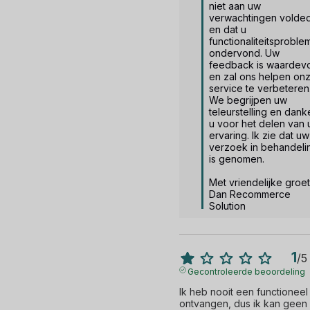
niet aan uw 
verwachtingen volded
en dat u 
functionaliteitsproble
ondervond. Uw 
feedback is waardevol
en zal ons helpen onz
service te verbeteren.
We begrijpen uw 
teleurstelling en dank
u voor het delen van 
ervaring. Ik zie dat uw 
verzoek in behandelin
is genomen.

Met vriendelijke groet,
Dan Recommerce 
Solution
1
/
5
Gecontroleerde beoordeling
Ik heb nooit een functioneel
ontvangen, dus ik kan geen 