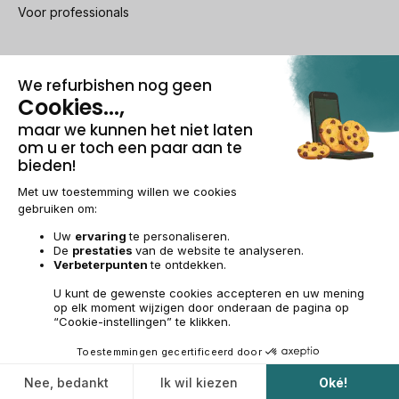
Voor professionals
100% beveiligde betaling
Wettelijke vermeldingen & AG
Beheer van cookies
Algemene verkoopvoorwaarden
Persoonsgegevens
Toegankelijkheid
Sitemap
BE-NL | €
© 2009-2026 RECOMMERCE - Alle rechten voorbehouden.