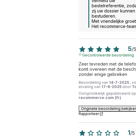
vermeld uw 
bestelreferentie, zoda
zij uw dossier kunnen 
bestuderen. 

Met vriendelijke groet.
Het recommerce-tea
5
/
Gecontroleerde beoordeling
Zeer tevreden met de telefoo
komt overeen met de beschri
zonder enige gebreken
Beoordeling van
14-7-2025
, v
ervaring van
17-6-2025
door
To
Oorspronkelijk gepubliceerd op
recommerce.com (fr)
Originele beoordeling bekijke
Rapporteer
1
/
5