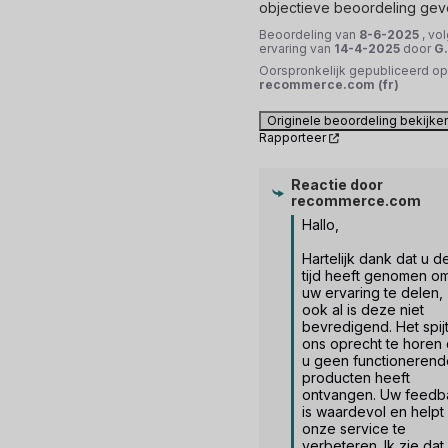
objectieve beoordeling gev
Beoordeling van
8-6-2025
, vo
ervaring van
14-4-2025
door
G
Oorspronkelijk gepubliceerd op
recommerce.com (fr)
Originele beoordeling bekijke
Rapporteer
Reactie door
recommerce.com
Hallo,

Hartelijk dank dat u de
tijd heeft genomen om
uw ervaring te delen, 
ook al is deze niet 
bevredigend. Het spijt
ons oprecht te horen d
u geen functionerende
producten heeft 
ontvangen. Uw feedba
is waardevol en helpt 
onze service te 
verbeteren. Ik zie dat 