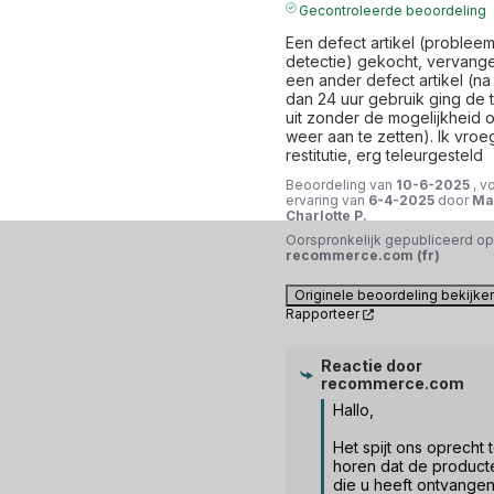
Gecontroleerde beoordeling
Een defect artikel (probleem
detectie) gekocht, vervange
een ander defect artikel (na
dan 24 uur gebruik ging de t
uit zonder de mogelijkheid 
weer aan te zetten). Ik vroe
restitutie, erg teleurgesteld
Beoordeling van
10-6-2025
, v
ervaring van
6-4-2025
door
Ma
Charlotte P.
Oorspronkelijk gepubliceerd op
recommerce.com (fr)
Originele beoordeling bekijke
Rapporteer
Reactie door
recommerce.com
Hallo,

Het spijt ons oprecht t
horen dat de producte
die u heeft ontvangen