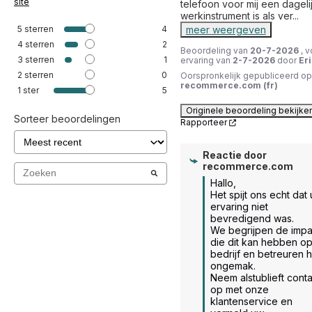
site
telefoon voor mij een dagelij
werkinstrument is als ver
...
5
sterren
4
meer weergeven
4
sterren
2
Beoordeling van
20-7-2026
, 
3
sterren
1
ervaring van
2-7-2026
door
Eri
2
sterren
0
Oorspronkelijk gepubliceerd op
recommerce.com (fr)
1
ster
5
Originele beoordeling bekijke
Sorteer beoordelingen
Rapporteer
Reactie door
recommerce.com
Hallo, 

Het spijt ons echt dat 
ervaring niet 
bevredigend was. 

We begrijpen de impac
die dit kan hebben op
bedrijf en betreuren h
ongemak. 

Neem alstublieft conta
op met onze 
klantenservice en 