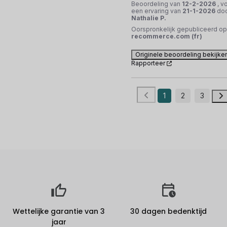
Beoordeling van
12-2-2026
, v
een ervaring van
21-1-2026
do
Nathalie P.
Oorspronkelijk gepubliceerd op
recommerce.com (fr)
Originele beoordeling bekijke
Rapporteer
1
2
3
Wettelijke garantie van 3
30 dagen bedenktijd
jaar