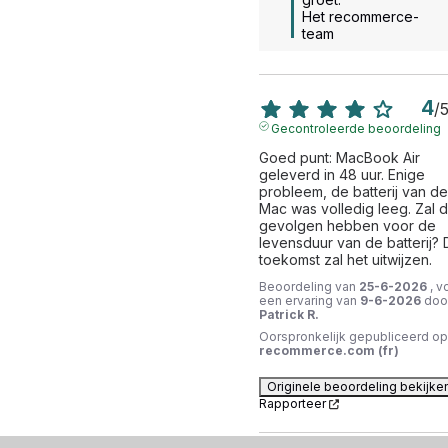
Het recommerce-
team
4
/
Gecontroleerde beoordeling
Goed punt: MacBook Air 
geleverd in 48 uur. Enige 
probleem, de batterij van de 
Mac was volledig leeg. Zal di
gevolgen hebben voor de 
levensduur van de batterij? 
toekomst zal het uitwijzen.
Beoordeling van
25-6-2026
, v
een ervaring van
9-6-2026
doo
Patrick R.
Oorspronkelijk gepubliceerd op
recommerce.com (fr)
Originele beoordeling bekijke
Rapporteer