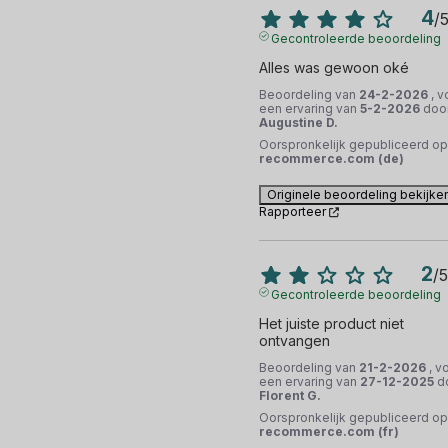
4
/
Gecontroleerde beoordeling
Alles was gewoon oké
Beoordeling van
24-2-2026
, v
een ervaring van
5-2-2026
doo
Augustine D.
Oorspronkelijk gepubliceerd op
recommerce.com (de)
Originele beoordeling bekijke
Rapporteer
2
/
5
Gecontroleerde beoordeling
Het juiste product niet 
ontvangen
Beoordeling van
21-2-2026
, v
een ervaring van
27-12-2025
d
Florent G.
Oorspronkelijk gepubliceerd op
recommerce.com (fr)