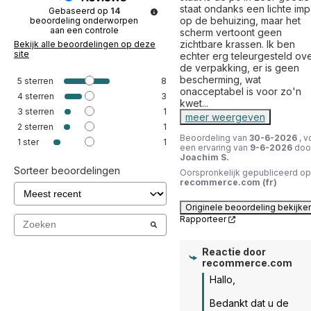
staat ondanks een lichte impa
Gebaseerd op
14
op de behuizing, maar het 
beoordeling onderworpen
aan een controle
scherm vertoont geen 
zichtbare krassen. Ik ben 
Bekijk alle beoordelingen op deze
site
echter erg teleurgesteld ove
de verpakking, er is geen 
bescherming, wat 
5
sterren
8
onacceptabel is voor zo'n 
4
sterren
3
kwet
...
3
sterren
1
meer weergeven
2
sterren
1
Beoordeling van
30-6-2026
, v
1
ster
1
een ervaring van
9-6-2026
doo
Joachim S.
Sorteer beoordelingen
Oorspronkelijk gepubliceerd op
recommerce.com (fr)
Originele beoordeling bekijke
Rapporteer
Reactie door
recommerce.com
Hallo,

Bedankt dat u de 