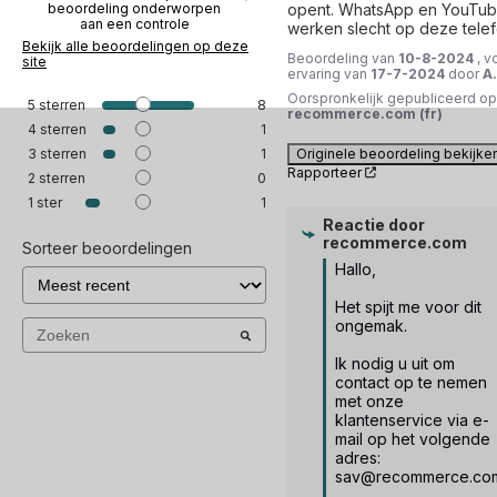
opent. WhatsApp en YouTub
beoordeling onderworpen
aan een controle
werken slecht op deze tele
Bekijk alle beoordelingen op deze
Beoordeling van
10-8-2024
, v
site
ervaring van
17-7-2024
door
A.
Oorspronkelijk gepubliceerd op
5
sterren
8
recommerce.com (fr)
4
sterren
1
Originele beoordeling bekijke
3
sterren
1
Rapporteer
2
sterren
0
1
ster
1
Reactie door
recommerce.com
Sorteer beoordelingen
Hallo,

Het spijt me voor dit 
ongemak.

Ik nodig u uit om 
contact op te nemen 
met onze 
klantenservice via e-
mail op het volgende 
adres: 
sav@recommerce.com