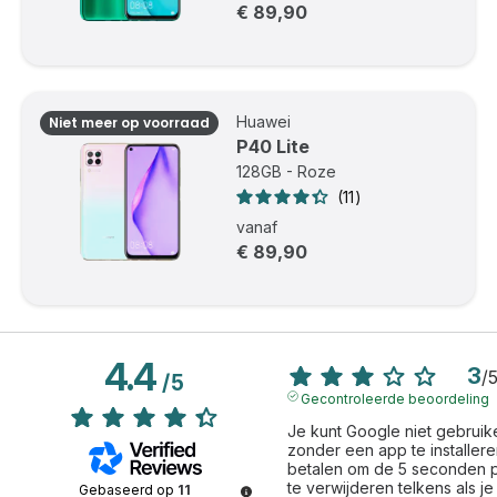
€ 89,90
Huawei
Niet meer op voorraad
P40 Lite
128GB - Roze
11
vanaf
€ 89,90
4.4
3
/
/
5
Gecontroleerde beoordeling
Je kunt Google niet gebruike
zonder een app te installeren
betalen om de 5 seconden p
te verwijderen telkens als je 
Gebaseerd op
11