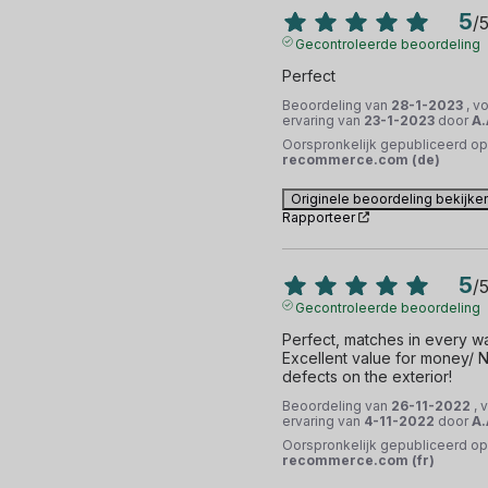
5
/
Gecontroleerde beoordeling
Perfect
Beoordeling van
28-1-2023
, v
ervaring van
23-1-2023
door
A.
Oorspronkelijk gepubliceerd op
recommerce.com (de)
Originele beoordeling bekijke
Rapporteer
5
/
Gecontroleerde beoordeling
Perfect, matches in every wa
Excellent value for money/ N
defects on the exterior!
Beoordeling van
26-11-2022
, 
ervaring van
4-11-2022
door
A.
Oorspronkelijk gepubliceerd op
recommerce.com (fr)