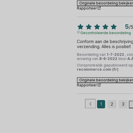
Originele beoordeling bekijke
Rapporteer
5
/
Gecontroleerde beoordeling
Conform aan de beschrijving,
verzending. Alles is positief.
Beoordeling van
1-7-2022
, vo
ervaring van
8-6-2022
door
A.
Oorspronkelijk gepubliceerd op
recommerce.com (fr)
Originele beoordeling bekijke
Rapporteer
1
2
3