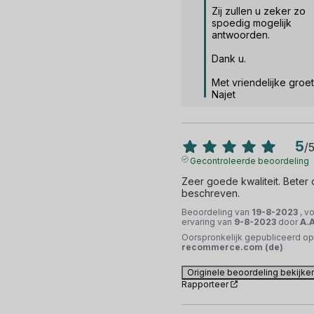
Zij zullen u zeker zo 
spoedig mogelijk 
antwoorden.

Dank u.

Met vriendelijke groet,
Najet
5
/
Gecontroleerde beoordeling
Zeer goede kwaliteit. Beter 
beschreven.
Beoordeling van
19-8-2023
, v
ervaring van
9-8-2023
door
A.A
Oorspronkelijk gepubliceerd op
recommerce.com (de)
Originele beoordeling bekijke
Rapporteer