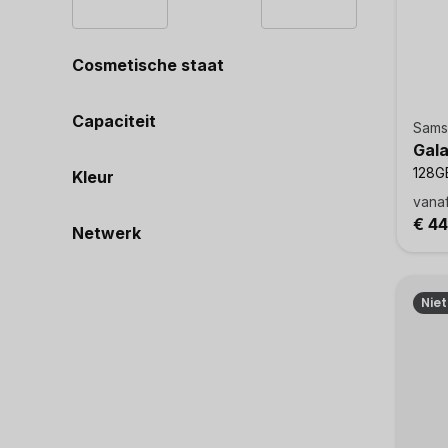
Cosmetische staat
Capaciteit
Sams
Gal
128GB
Kleur
vana
€ 4
Netwerk
Nie