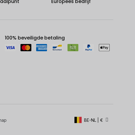
fhaalpunt
Europees bedrijf
100% beveiligde betaling
map
BE-NL | €