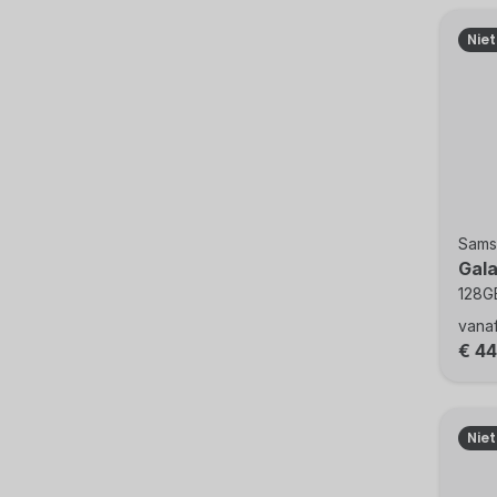
Nie
Sams
Gal
128GB
vana
€ 4
Nie