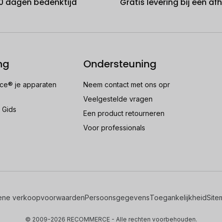
0 dagen bedenktijd
Gratis levering bij een a
ng
Ondersteuning
e® je apparaten
Neem contact met ons opr
Veelgestelde vragen
 Gids
Een product retourneren
Voor professionals
ene verkoopvoorwaarden
Persoonsgegevens
Toegankelijkheid
Site
© 2009-2026 RECOMMERCE - Alle rechten voorbehouden.