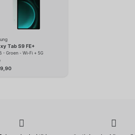
ung
axy Tab S9 FE+
 - Groen - Wi-Fi + 5G
f
49,90