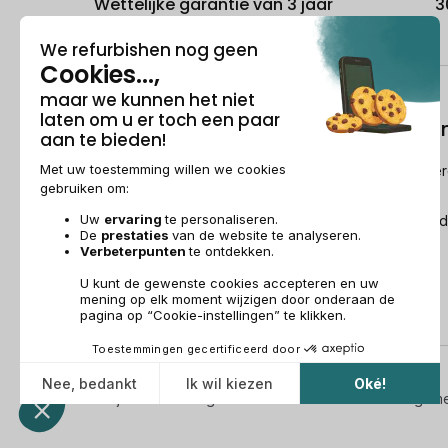
Wettelijke garantie van 3 jaar
3
Over ons
Refurbishi
Wie is Recommerce®?
Hoe Recommerc
refurbished?
Sponsorship
De Refurbished
Dit wordt over ons gezegd
Recommerce Group
Aanwerving
Wettelijke vermeldingen & AG
Beheer van cookies
Algem