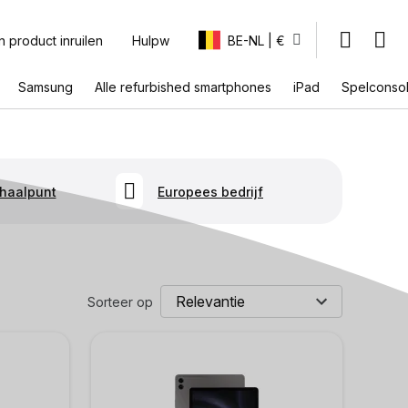
n product inruilen
Hulpw
BE-NL | €
Samsung
Alle refurbished smartphones
iPad
Spelconso
fhaalpunt
Europees bedrijf
Sorteer op