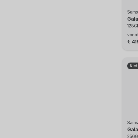
Sams
Gal
128GB
vana
€ 41
Nie
Sams
Gal
256GB