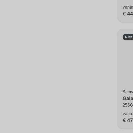
vana
€ 4
Nie
Sams
Gal
256GB
vana
€ 4