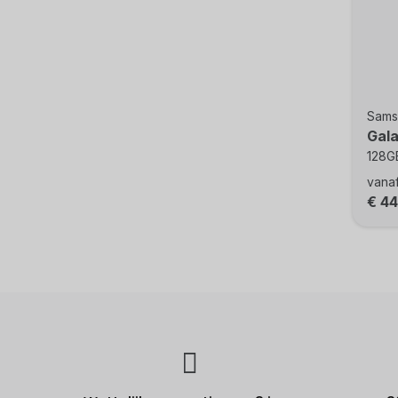
Sams
Gal
128GB
vana
€ 4