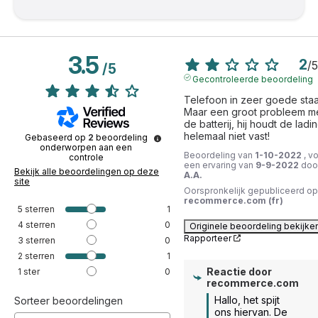
3.5
2
/
5
/
5
Gecontroleerde beoordeling
Telefoon in zeer goede staat
Maar een groot probleem me
de batterij, hij houdt de ladin
helemaal niet vast!
Gebaseerd op
2
beoordeling
onderworpen aan een
Beoordeling van
1-10-2022
, v
controle
een ervaring van
9-9-2022
doo
Bekijk alle beoordelingen op deze
A.A.
site
Oorspronkelijk gepubliceerd op
recommerce.com (fr)
5
sterren
1
4
sterren
0
Originele beoordeling bekijke
Rapporteer
3
sterren
0
2
sterren
1
Reactie door
1
ster
0
recommerce.com
Hallo, het spijt 
Sorteer beoordelingen
ons hiervan. De 