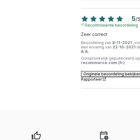
5
/
Gecontroleerde beoordeling
Zeer correct
Beoordeling van
8-11-2021
, vo
een ervaring van
22-10-2021
d
A.A.
Oorspronkelijk gepubliceerd op
recommerce.com (fr)
Originele beoordeling bekijke
Rapporteer