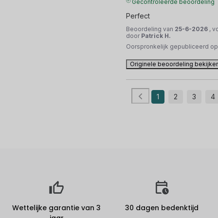
Gecontroleerde beoordeling
Perfect
Beoordeling van
25-6-2026
, v
door
Patrick H.
Oorspronkelijk gepubliceerd o
Originele beoordeling bekijke
1
2
3
4
Wettelijke garantie van 3
30 dagen bedenktijd