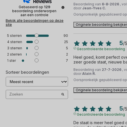
Beoordeling van
6-8-2026
, vo
Gebaseerd op
129
door
Jean-Yves C.
beoordeling onderworpen
Oorspronkelijk gepubliceerd o
aan een controle
Bekijk alle beoordelingen op deze
site
Originele beoordeling bekijke
5
sterren
90
4
sterren
25
5
/
3
sterren
5
Gecontroleerde beoordeling
2
sterren
2
Heel goed, komt perfect ove
1
ster
7
zeer goede staat, nieuwe batt
Beoordeling van
27-7-2026
, 
Sorteer beoordelingen
door
Alain R.
Oorspronkelijk gepubliceerd o
Originele beoordeling bekijke
5
/
Gecontroleerde beoordeling
De staat is meer heel goed d