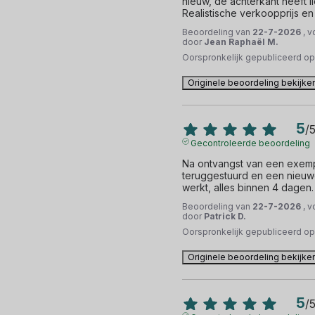
nieuw, de achterkant heeft l
Realistische verkoopprijs en 
Beoordeling van
22-7-2026
, 
door
Jean Raphaël M.
Oorspronkelijk gepubliceerd o
Originele beoordeling bekijke
5
/
Gecontroleerde beoordeling
Na ontvangst van een exempl
teruggestuurd en een nieuwe
werkt, alles binnen 4 dagen.
Beoordeling van
22-7-2026
, 
door
Patrick D.
Oorspronkelijk gepubliceerd o
Originele beoordeling bekijke
5
/