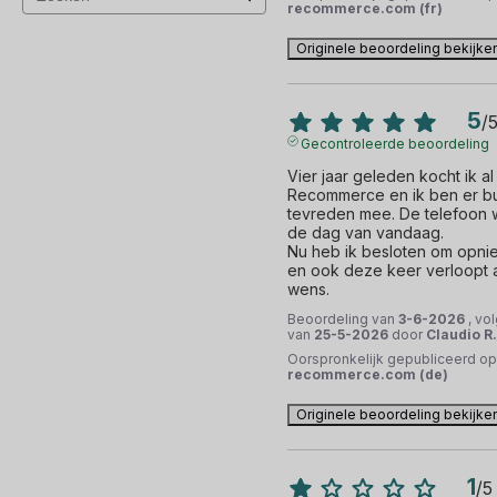
recommerce.com (fr)
Originele beoordeling bekijke
5
/
Gecontroleerde beoordeling
Vier jaar geleden kocht ik al
Recommerce en ik ben er b
tevreden mee. De telefoon w
de dag van vandaag.

Nu heb ik besloten om opni
en ook deze keer verloopt al
wens.
Beoordeling van
3-6-2026
, vo
van
25-5-2026
door
Claudio R.
Oorspronkelijk gepubliceerd op
recommerce.com (de)
Originele beoordeling bekijke
1
/
5