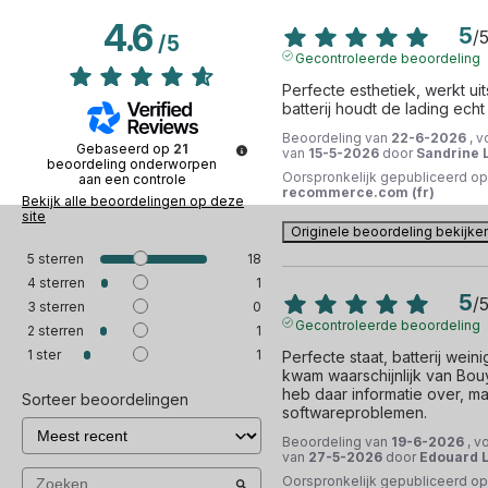
4.6
5
/
/
5
Gecontroleerde beoordeling
Perfecte esthetiek, werkt uit
batterij houdt de lading echt
Beoordeling van
22-6-2026
, v
Gebaseerd op
21
van
15-5-2026
door
Sandrine L
beoordeling onderworpen
Oorspronkelijk gepubliceerd op
aan een controle
recommerce.com (fr)
Bekijk alle beoordelingen op deze
site
Originele beoordeling bekijke
5
sterren
18
4
sterren
1
5
/
3
sterren
0
Gecontroleerde beoordeling
2
sterren
1
1
ster
1
Perfecte staat, batterij weinig
kwam waarschijnlijk van Bouy
heb daar informatie over, ma
Sorteer beoordelingen
softwareproblemen.
Beoordeling van
19-6-2026
, v
van
27-5-2026
door
Edouard L
Oorspronkelijk gepubliceerd op