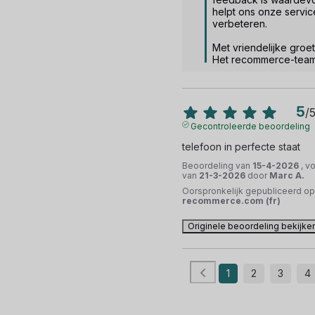
helpt ons onze service
verbeteren. 

Met vriendelijke groet.
Het recommerce-tea
5
/
Gecontroleerde beoordeling
telefoon in perfecte staat
Beoordeling van
15-4-2026
, v
van
21-3-2026
door
Marc A.
Oorspronkelijk gepubliceerd op
recommerce.com (fr)
Originele beoordeling bekijke
1
2
3
4