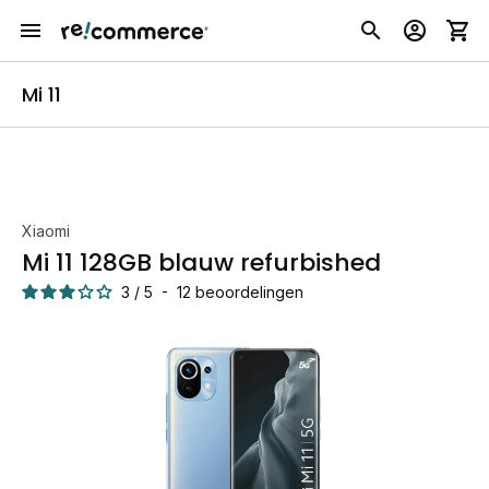
Mi 11
Xiaomi
Mi 11 128GB blauw refurbished
3
/
5
-
12
beoordelingen