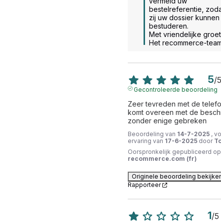
vermeld uw 
bestelreferentie, zoda
zij uw dossier kunnen 
bestuderen. 

Met vriendelijke groet.
Het recommerce-tea
5
/
Gecontroleerde beoordeling
Zeer tevreden met de telefoo
komt overeen met de beschri
zonder enige gebreken
Beoordeling van
14-7-2025
, v
ervaring van
17-6-2025
door
To
Oorspronkelijk gepubliceerd op
recommerce.com (fr)
Originele beoordeling bekijke
Rapporteer
1
/
5