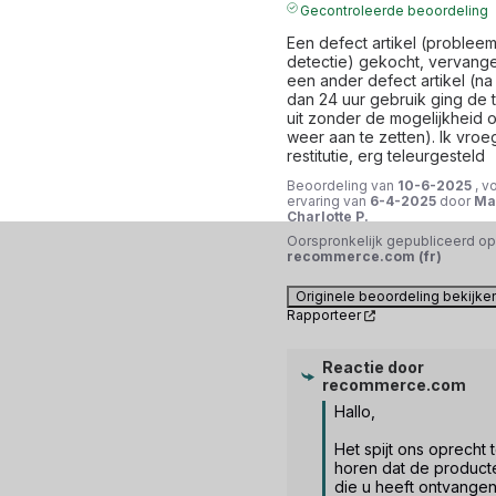
Gecontroleerde beoordeling
Een defect artikel (probleem
detectie) gekocht, vervange
een ander defect artikel (na
dan 24 uur gebruik ging de t
uit zonder de mogelijkheid 
weer aan te zetten). Ik vroe
restitutie, erg teleurgesteld
Beoordeling van
10-6-2025
, v
ervaring van
6-4-2025
door
Ma
Charlotte P.
Oorspronkelijk gepubliceerd op
recommerce.com (fr)
Originele beoordeling bekijke
Rapporteer
Reactie door
recommerce.com
Hallo,

Het spijt ons oprecht t
horen dat de producte
die u heeft ontvangen