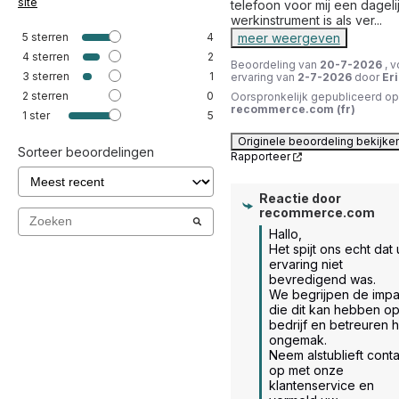
site
telefoon voor mij een dagelij
werkinstrument is als ver
...
5
sterren
4
meer weergeven
4
sterren
2
Beoordeling van
20-7-2026
, 
3
sterren
1
ervaring van
2-7-2026
door
Eri
2
sterren
0
Oorspronkelijk gepubliceerd op
recommerce.com (fr)
1
ster
5
Originele beoordeling bekijke
Sorteer beoordelingen
Rapporteer
Reactie door
recommerce.com
Hallo, 

Het spijt ons echt dat 
ervaring niet 
bevredigend was. 

We begrijpen de impac
die dit kan hebben op
bedrijf en betreuren h
ongemak. 

Neem alstublieft conta
op met onze 
klantenservice en 