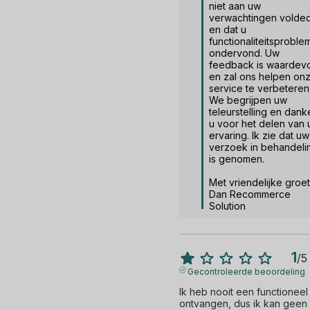
niet aan uw 
verwachtingen volded
en dat u 
functionaliteitsproble
ondervond. Uw 
feedback is waardevol
en zal ons helpen onz
service te verbeteren.
We begrijpen uw 
teleurstelling en dank
u voor het delen van 
ervaring. Ik zie dat uw 
verzoek in behandelin
is genomen.

Met vriendelijke groet,
Dan Recommerce 
Solution
1
/
5
Gecontroleerde beoordeling
Ik heb nooit een functioneel
ontvangen, dus ik kan geen 