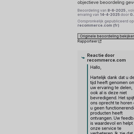
objectieve beoordeling gev
Beoordeling van
8-6-2025
, vo
ervaring van
14-4-2025
door
G
Oorspronkelijk gepubliceerd op
recommerce.com (fr)
Originele beoordeling bekijke
Rapporteer
Reactie door
recommerce.com
Hallo,

Hartelijk dank dat u de
tijd heeft genomen om
uw ervaring te delen, 
ook al is deze niet 
bevredigend. Het spijt
ons oprecht te horen d
u geen functionerende
producten heeft 
ontvangen. Uw feedba
is waardevol en helpt 
onze service te 
verbeteren. Ik zie dat 