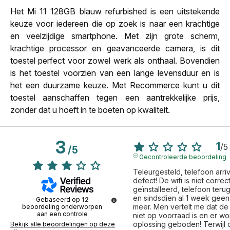
Het Mi 11 128GB blauw refurbished is een uitstekende
keuze voor iedereen die op zoek is naar een krachtige
en veelzijdige smartphone. Met zijn grote scherm,
krachtige processor en geavanceerde camera, is dit
toestel perfect voor zowel werk als onthaal. Bovendien
is het toestel voorzien van een lange levensduur en is
het een duurzame keuze. Met Recommerce kunt u dit
toestel aanschaffen tegen een aantrekkelijke prijs,
zonder dat u hoeft in te boeten op kwaliteit.
3
1
/
5
/
5
Gecontroleerde beoordeling
Teleurgesteld, telefoon arriv
defect! De wifi is niet correct
geïnstalleerd, telefoon teru
en sindsdien al 1 week geen
Gebaseerd op
12
meer. Men vertelt me dat de 
beoordeling onderworpen
aan een controle
niet op voorraad is en er wo
oplossing geboden! Terwijl d
Bekijk alle beoordelingen op deze