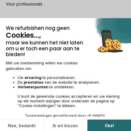
Voor professionals
100% beveiligde betaling
Wettelijke vermeldingen & AG
Beheer van cookies
Algemene verkoopvoorwaarden
Persoonsgegevens
Toegankelijkheid
Sitemap
BE-NL | €
© 2009-2026 RECOMMERCE - Alle rechten voorbehouden.