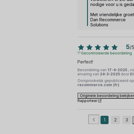
nodige voor u is gedaa
Met vriendelijke groet,
Dan Recommerce 
Solutions
5
/
Gecontroleerde beoordeling
Perfect!
Beoordeling van
17-4-2025
, v
ervaring van
24-3-2025
door
El
Oorspronkelijk gepubliceerd op
recommerce.com (fr)
Originele beoordeling bekijke
Rapporteer
1
2
3