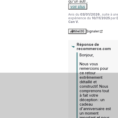
qu'un autr
...
voir plus
Avis du
03/01/2026
, suite à un
expérience du
10/11/2025
par
Can V.
Utile
(0)
Signaler
Réponse de
recommerce.com
Bonjour,

Nous vous 
remercions pour 
ce retour 
extrêmement 
détaillé et 
constructif. Nous 
comprenons tout 
à fait votre 
déception : un 
cadeau 
d'anniversaire est 
un moment 
important et nous 