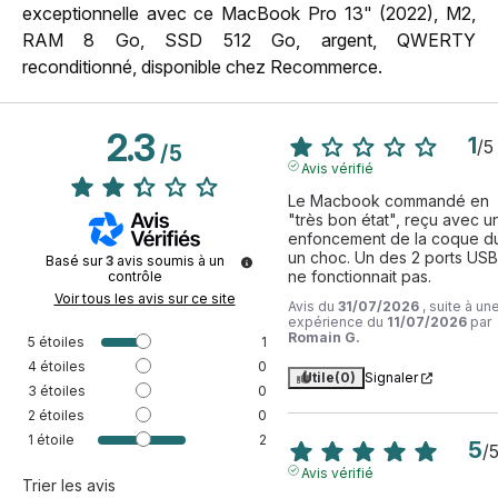
exceptionnelle avec ce MacBook Pro 13" (2022), M2,
RAM 8 Go, SSD 512 Go, argent, QWERTY
reconditionné, disponible chez Recommerce.
2.3
1
/
5
/
5
Avis vérifié
Le Macbook commandé en 
"très bon état", reçu avec un
enfoncement de la coque du
un choc. Un des 2 ports USB
Basé sur
3
avis soumis à un
ne fonctionnait pas.
contrôle
Voir tous les avis sur ce site
Avis du
31/07/2026
, suite à un
expérience du
11/07/2026
par
Romain G.
5
étoiles
1
4
étoiles
0
Utile
(0)
Signaler
3
étoiles
0
2
étoiles
0
1
étoile
2
5
/
Avis vérifié
Trier les avis