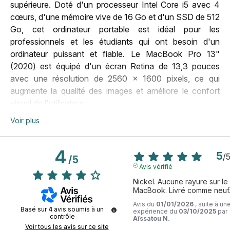
Poids
1,4 Kg
supérieure. Doté d'un processeur Intel Core i5 avec 4
cœurs, d'une mémoire vive de 16 Go et d'un SSD de 512
Ports
4
Go, cet ordinateur portable est idéal pour les
Prise jack
Oui
professionnels et les étudiants qui ont besoin d'un
ordinateur puissant et fiable. Le MacBook Pro 13"
Retina
Oui
(2020) est équipé d'un écran Retina de 13,3 pouces
Réseau
Wi-Fi
avec une résolution de 2560 x 1600 pixels, ce qui
augmente la qualité des images et améliore le confort
Résolution de l'écran
2 560 x 1 600 pixels
visuel de l'utilisateur.
Système d'exploitation
macOS
Voir plus
Le MacBook Pro 13" (2020) est également équipé d'un
Série
MacBook Pro
clavier QWERTY rétroéclairé pour une utilisation
Taille de l'écran
4
13,3 pouces
confortable même dans des environnements peu
5
/
/
5
éclairés. Il dispose également d'une webcam intégrée,
Avis vérifié
Touch bar
Oui
d'un microphone et d'un système d'exploitation macOS.
Nickel. Aucune rayure sur le 
Type de stockage
SSD
Ce MacBook Pro 13" (2020) reconditionné est
MacBook. Livré comme neuf
également équipé de la technologie Bluetooth 5.0 et
Avis du
01/01/2026
, suite à un
Webcam
Oui
Basé sur
4
avis soumis à un
expérience du
03/10/2025
par
d'un réseau Wi-Fi pour une connectivité sans fil rapide
contrôle
Aïssatou N.
et fiable.
Voir tous les avis sur ce site