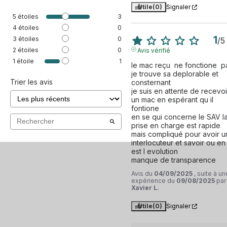
Utile
(0)
Signaler
5
étoiles
3
Avec un poids de seulement 1,25 kg, le MacBook Pro
4
étoiles
0
13" (2020) est facile à transporter et convient
1
3
étoiles
0
/
5
parfaitement aux déplacements professionnels ou aux
2
étoiles
0
Avis vérifié
études. Ce MacBook Pro 13" (2020) reconditionné est
1
étoile
1
le mac reçu  ne fonctione  pa
également livré avec une garantie de 12 mois pour une
je trouve sa deplorable et 
tranquillité d'esprit supplémentaire. Commandez dès
Trier les avis
consternant

je suis en attente de recevoir
maintenant le MacBook Pro 13" (2020) reconditionné
un mac en espérant qu il 
de Recommerce et profitez d'un ordinateur portable
fontione

en se qui concerne le SAV la
puissant et fiable à un prix abordable.
prise en charge est rapide 
mais compliqué pour avoir un
interlocuteur et savoir ou en 
est l evolution

manque de transparence
Avis du
04/09/2025
, suite à un
expérience du
09/08/2025
par
Xavier L.
Utile
(0)
Signaler